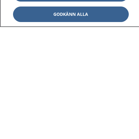
GODKÄNN ALLA
1177
–
tryggt om din hälsa och vård
På 1177.se får du råd om hälsa och information om
sjukdomar och vilka mottagningar du kan kontakta.
Logga in för att läsa din journal och göra dina
vårdärenden. Ring telefonnummer 1177 för
sjukvårdsrådgivning dygnet runt.
1177 ger dig råd när du vill må bättre.