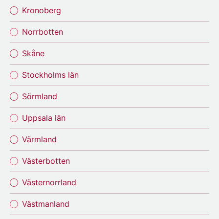
Kronoberg
Norrbotten
Skåne
Stockholms län
Sörmland
Uppsala län
Värmland
Västerbotten
Västernorrland
Västmanland