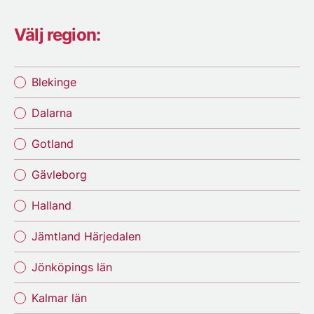
Välj region:
Blekinge
Dalarna
Gotland
Gävleborg
Halland
Jämtland Härjedalen
Jönköpings län
Kalmar län