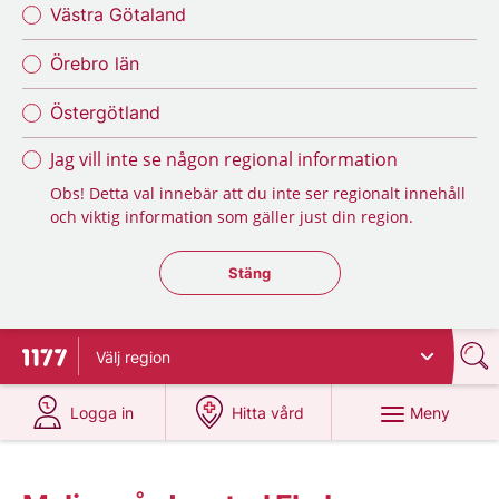
Västra Götaland
Örebro län
Östergötland
Jag vill inte se någon regional information
Obs! Detta val innebär att du inte ser regionalt innehåll
och viktig information som gäller just din region.
Stäng regionsväljaren
Stäng
Välj
region
Till startsidan för 1177
på 1177.se
på 1177.se
Meny
Logga in
Hitta vård