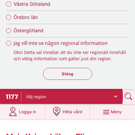
Västra Götaland
Örebro län
Östergötland
Jag vill inte se någon regional information
Obs! Detta val innebär att du inte ser regionalt innehåll
och viktig information som gäller just din region.
Stäng regionsväljaren
Stäng
Välj
region
Till startsidan för 1177
på 1177.se
på 1177.se
Meny
Logga in
Hitta vård