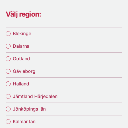
Välj region:
Blekinge
Dalarna
Gotland
Gävleborg
Halland
Jämtland Härjedalen
Jönköpings län
Kalmar län