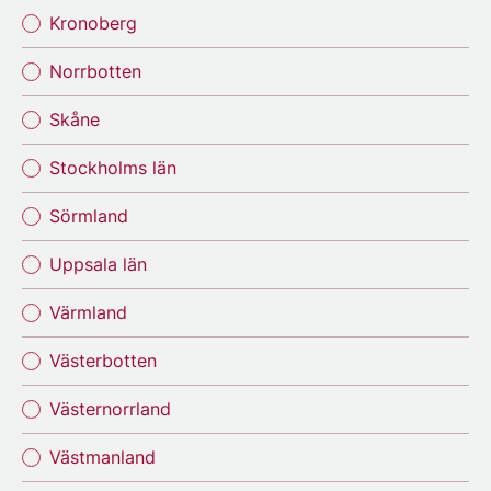
Kronoberg
Norrbotten
Skåne
Stockholms län
Sörmland
Uppsala län
Värmland
Västerbotten
Västernorrland
Västmanland