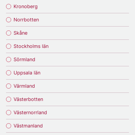
Kronoberg
Norrbotten
Skåne
Stockholms län
Sörmland
Uppsala län
Värmland
Västerbotten
Västernorrland
Västmanland