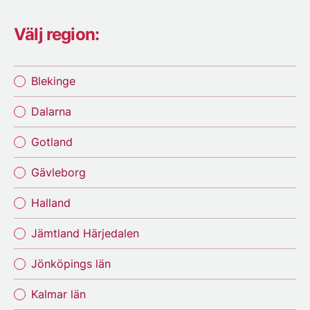
Välj region:
Blekinge
Dalarna
Gotland
Gävleborg
Halland
Jämtland Härjedalen
Jönköpings län
Kalmar län