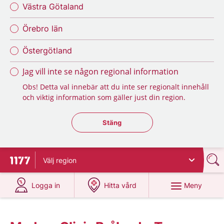
Västra Götaland
Örebro län
Östergötland
Jag vill inte se någon regional information
Obs! Detta val innebär att du inte ser regionalt innehåll
och viktig information som gäller just din region.
Stäng regionsväljaren
Stäng
Välj
region
Till startsidan för 1177
på 1177.se
på 1177.se
Meny
Logga in
Hitta vård