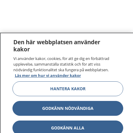
Den här webbplatsen använder
kakor
Vi använder kakor, cookies, för att ge dig en förbättrad
upplevelse, sammanställa statistik och för att viss
nödvändig funktionalitet ska fungera på webbplatsen.
Läs mer om hur vi använder kakor
HANTERA KAKOR
GODKÄNN NÖDVÄNDIGA
1177
–
tryggt om din hälsa och vård
GODKÄNN ALLA
På 1177.se får du råd om hälsa och information om