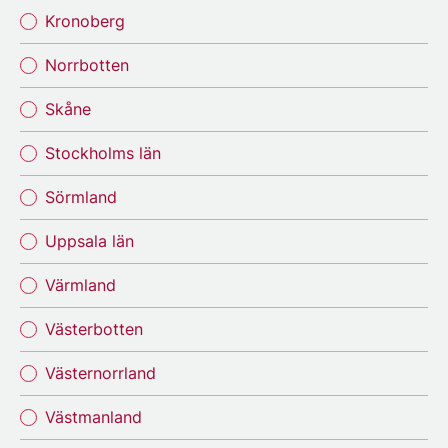
Kronoberg
Norrbotten
Skåne
Stockholms län
Sörmland
Uppsala län
Värmland
Västerbotten
Västernorrland
Västmanland