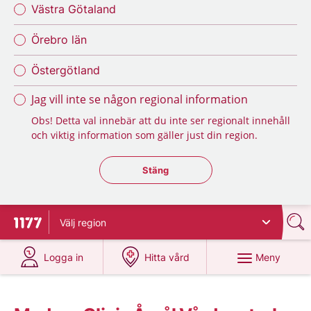
Västra Götaland
Örebro län
Östergötland
Jag vill inte se någon regional information
Obs! Detta val innebär att du inte ser regionalt innehåll
och viktig information som gäller just din region.
Stäng regionsväljaren
Stäng
Välj
region
Till startsidan för 1177
på 1177.se
på 1177.se
Meny
Logga in
Hitta vård