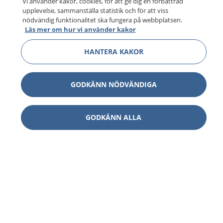
Vi använder kakor, cookies, för att ge dig en förbättrad
upplevelse, sammanställa statistik och för att viss
nödvändig funktionalitet ska fungera på webbplatsen.
Läs mer om hur vi använder kakor
HANTERA KAKOR
GODKÄNN NÖDVÄNDIGA
GODKÄNN ALLA
1177
–
tryggt om din hälsa och vård
På 1177.se får du råd om hälsa och information om
sjukdomar och vilka mottagningar du kan kontakta.
Logga in för att läsa din journal och göra dina
vårdärenden. Ring telefonnummer 1177 för