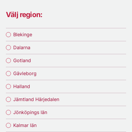
Välj region:
Blekinge
Dalarna
Gotland
Gävleborg
Halland
Jämtland Härjedalen
Jönköpings län
Kalmar län