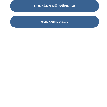
GODKÄNN NÖDVÄNDIGA
GODKÄNN ALLA
1177
–
tryggt om din hälsa och vård
På 1177.se får du råd om hälsa och information om
sjukdomar och vilka mottagningar du kan kontakta.
Logga in för att läsa din journal och göra dina
vårdärenden. Ring telefonnummer 1177 för
sjukvårdsrådgivning dygnet runt.