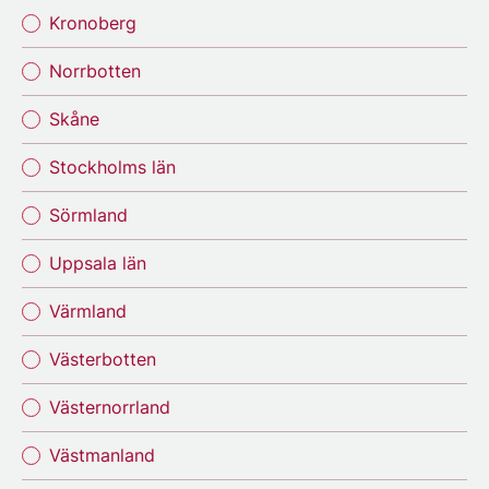
Kronoberg
Norrbotten
Skåne
Stockholms län
Sörmland
Uppsala län
Värmland
Västerbotten
Västernorrland
Västmanland