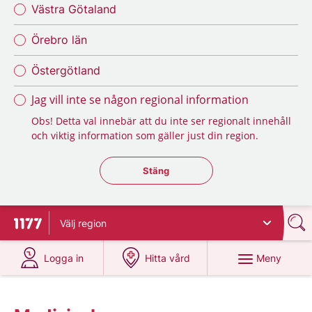
Västra Götaland
Örebro län
Östergötland
Jag vill inte se någon regional information
Obs! Detta val innebär att du inte ser regionalt innehåll
och viktig information som gäller just din region.
Stäng regionsväljaren
Stäng
Välj
region
Till startsidan för 1177
på 1177.se
på 1177.se
Meny
Logga in
Hitta vård