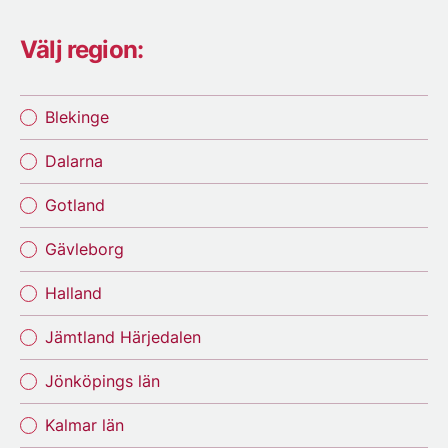
Välj region:
Blekinge
Dalarna
Gotland
Gävleborg
Halland
Jämtland Härjedalen
Jönköpings län
Kalmar län