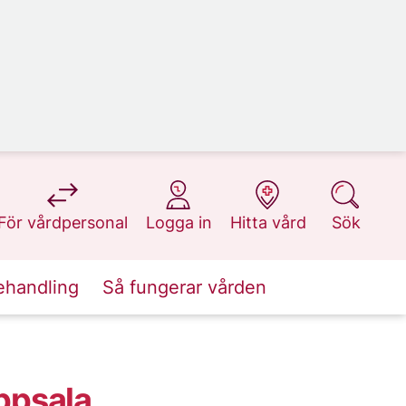
på 1177.se
på 1177.se
på 1177.se
på 1177.se
För vårdpersonal
Logga in
Hitta vård
Sök
ehandling
Så fungerar vården
ppsala