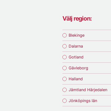
Välj region:
Blekinge
Dalarna
Gotland
Gävleborg
Halland
Jämtland Härjedalen
Jönköpings län