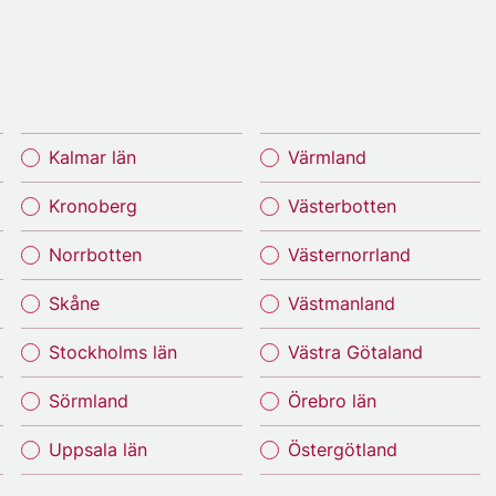
Kalmar län
Värmland
Kronoberg
Västerbotten
Norrbotten
Västernorrland
Skåne
Västmanland
Stockholms län
Västra Götaland
Sörmland
Örebro län
Uppsala län
Östergötland