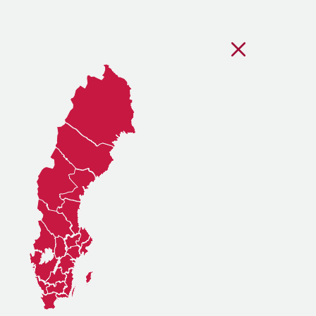
Stäng regionsvälj