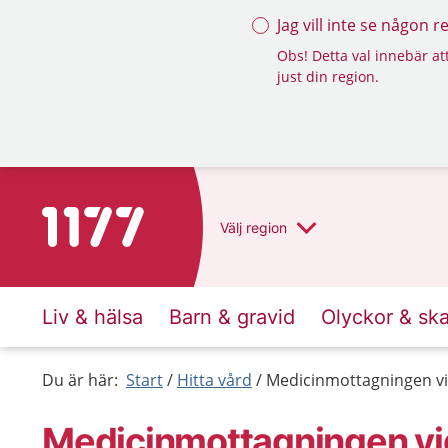
Jag vill inte se någon 
Obs! Detta val innebär att
just din region.
Till startsidan för 1177
Välj
region
Liv & hälsa
Barn & gravid
Olyckor & sk
Du är här:
Start
Hitta vård
Medicinmottagningen vi
Medicinmottagningen vi