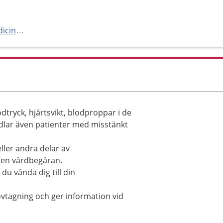
http://www.akademiska.se/medicinmottagningen
tryck, hjärtsvikt, blodproppar i de
dlar även patienter med misstänkt
ller andra delar av
egen vårdbegäran.
du vända dig till din
vtagning och ger information vid