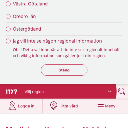
Västra Götaland
Örebro län
Östergötland
Jag vill inte se någon regional information
Obs! Detta val innebär att du inte ser regionalt innehåll
och viktig information som gäller just din region.
Stäng regionsväljaren
Stäng
Välj
region
Till startsidan för 1177
på 1177.se
på 1177.se
Meny
Logga in
Hitta vård