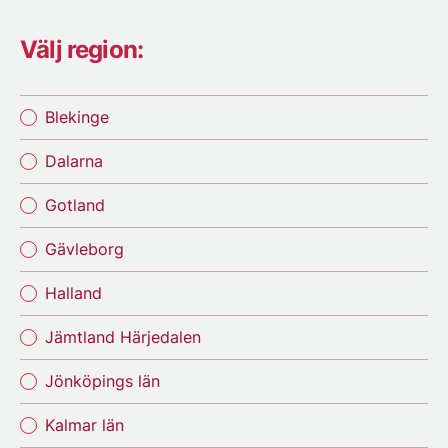
Välj region:
Blekinge
Dalarna
Gotland
Gävleborg
Halland
Jämtland Härjedalen
Jönköpings län
Kalmar län