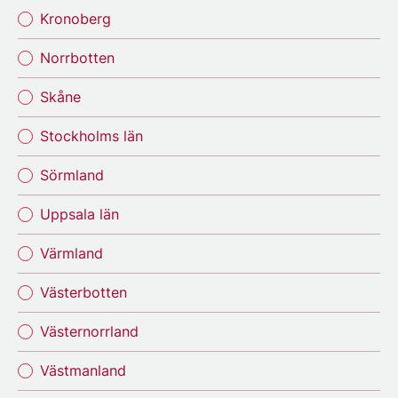
Kronoberg
Norrbotten
Skåne
Stockholms län
Sörmland
Uppsala län
Värmland
Västerbotten
Västernorrland
Västmanland