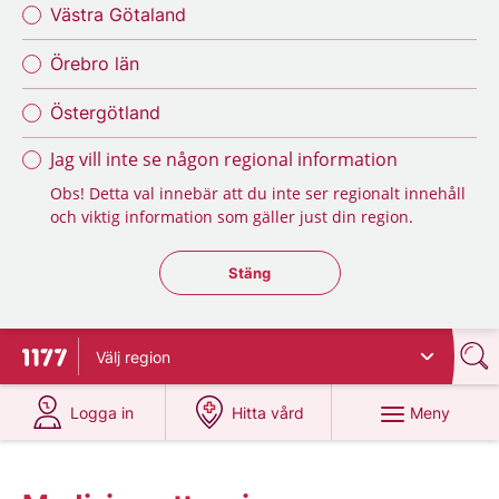
Västra Götaland
Örebro län
Östergötland
Jag vill inte se någon regional information
Obs! Detta val innebär att du inte ser regionalt innehåll
och viktig information som gäller just din region.
Stäng regionsväljaren
Stäng
Välj
region
Till startsidan för 1177
på 1177.se
på 1177.se
Meny
Logga in
Hitta vård