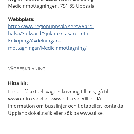
Medicinmottagningen, 751 85 Uppsala
Webbplats:
http://www.regionuppsala.se/sv/Vard-
halsa/Sjukvard/Sjukhus/Lasarettet-i-
Enkoping/Avdelningar--
mottagningar/Medicinmottagning/
VÄGBESKRIVNING
Hitta hit:
För att få aktuell vägbeskrivning till oss, gå till
www.eniro.se eller www.hitta.se. Vill du få
information om busslinjer och tidtabeller, kontakta
Upplandslokaltrafik eller sök på www.ul.se.