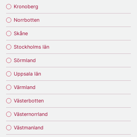
Kronoberg
Norrbotten
Skåne
Stockholms län
Sörmland
Uppsala län
Värmland
Västerbotten
Västernorrland
Västmanland