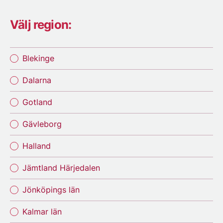
Välj region:
Blekinge
Dalarna
Gotland
Gävleborg
Halland
Jämtland Härjedalen
Jönköpings län
Kalmar län