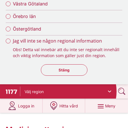
Västra Götaland
Örebro län
Östergötland
Jag vill inte se någon regional information
Obs! Detta val innebär att du inte ser regionalt innehåll
och viktig information som gäller just din region.
Stäng regionsväljaren
Stäng
Välj
region
Till startsidan för 1177
på 1177.se
på 1177.se
Meny
Logga in
Hitta vård