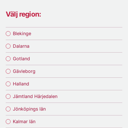
Välj region:
Blekinge
Dalarna
Gotland
Gävleborg
Halland
Jämtland Härjedalen
Jönköpings län
Kalmar län