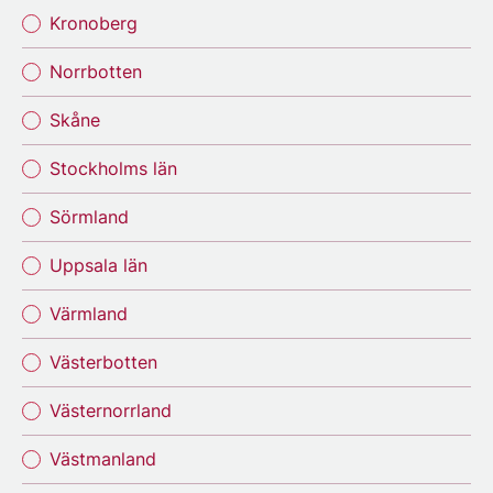
Kronoberg
Norrbotten
Skåne
Stockholms län
Sörmland
Uppsala län
Värmland
Västerbotten
Västernorrland
Västmanland