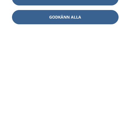
GODKÄNN ALLA
1177
–
tryggt om din hälsa och vård
På 1177.se får du råd om hälsa och information om
sjukdomar och vilka mottagningar du kan kontakta.
Logga in för att läsa din journal och göra dina
vårdärenden. Ring telefonnummer 1177 för
sjukvårdsrådgivning dygnet runt.
1177 ger dig råd när du vill må bättre.