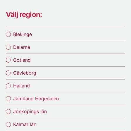
Välj region:
Blekinge
Dalarna
Gotland
Gävleborg
Halland
Jämtland Härjedalen
Jönköpings län
Kalmar län