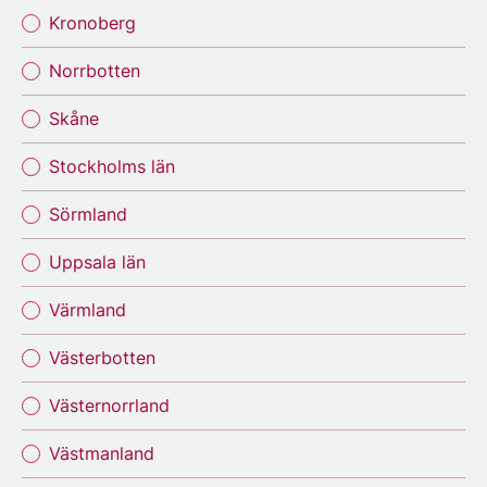
Kronoberg
Norrbotten
Skåne
Stockholms län
Sörmland
Uppsala län
Värmland
Västerbotten
Västernorrland
Västmanland