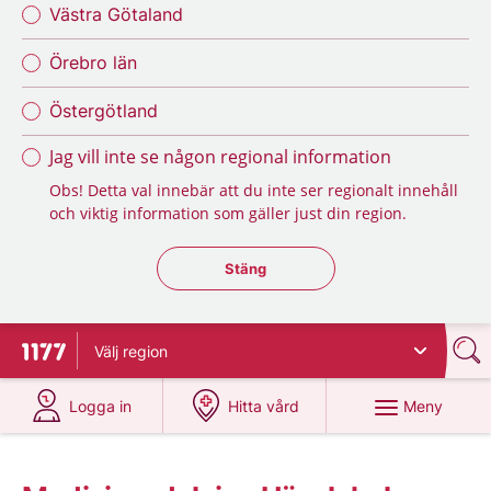
Västra Götaland
Örebro län
Östergötland
Jag vill inte se någon regional information
Obs! Detta val innebär att du inte ser regionalt innehåll
och viktig information som gäller just din region.
Stäng regionsväljaren
Stäng
Välj
region
Till startsidan för 1177
på 1177.se
på 1177.se
Meny
Logga in
Hitta vård