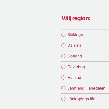
Välj region:
Blekinge
Dalarna
Gotland
Gävleborg
Halland
Jämtland Härjedalen
Jönköpings län