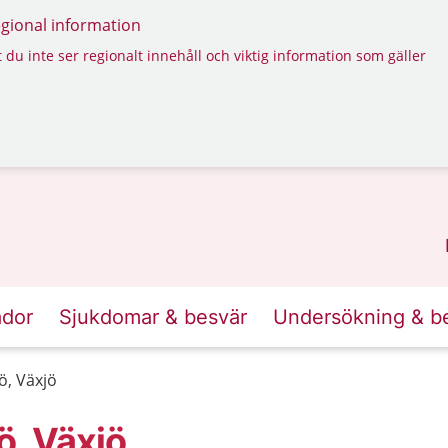
regional information
 du inte ser regionalt innehåll och viktig information som gäller
ador
Sjukdomar & besvär
Undersökning & b
ö, Växjö
ö, Växjö