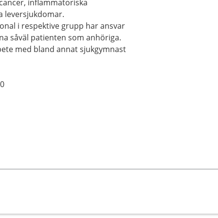
cancer, inflammatoriska
a leversjukdomar.
sonal i respektive grupp har ansvar
änna såväl patienten som anhöriga.
arbete med bland annat sjukgymnast
00