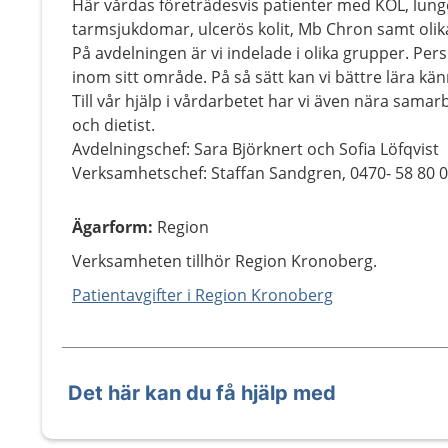
Här vårdas företrädesvis patienter med KOL, lung
tarmsjukdomar, ulcerös kolit, Mb Chron samt olik
På avdelningen är vi indelade i olika grupper. Per
inom sitt område. På så sätt kan vi bättre lära k
Till vår hjälp i vårdarbetet har vi även nära sam
och dietist.
Avdelningschef: Sara Björknert och Sofia Löfqvist
Verksamhetschef: Staffan Sandgren, 0470- 58 80 
Ägarform
:
Region
Verksamheten tillhör Region Kronoberg.
Patientavgifter i Region Kronoberg
Det här kan du få hjälp med