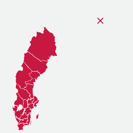
Stäng regionsvälj