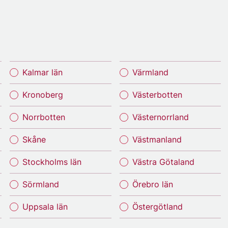
Kalmar län
Värmland
Kronoberg
Västerbotten
Norrbotten
Västernorrland
Skåne
Västmanland
Stockholms län
Västra Götaland
Sörmland
Örebro län
Uppsala län
Östergötland