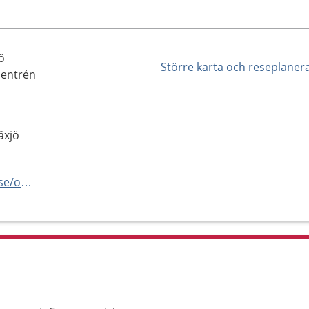
jö
Större karta och reseplaner
dentrén
äxjö
https://www.regionkronoberg.se/om-region-kronoberg/verksamhetsorganisation/halso--och-sjukvard/sjukhusvard/