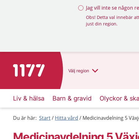
Jag vill inte se någon 
Obs! Detta val innebär att
just din region.
Till startsidan för 1177
Välj
region
Liv & hälsa
Barn & gravid
Olyckor & sk
Du är här:
Start
Hitta vård
Medicinavdelning 5 Växj
Medicinavdelning 5 Växj