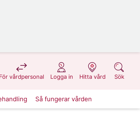
på 1177.se
på 1177.se
på 1177.se
på 1177.se
För vårdpersonal
Logga in
Hitta vård
Sök
ehandling
Så fungerar vården