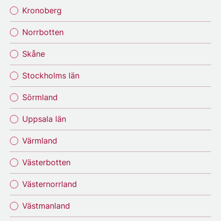
Kronoberg
Norrbotten
Skåne
Stockholms län
Sörmland
Uppsala län
Värmland
Västerbotten
Västernorrland
Västmanland