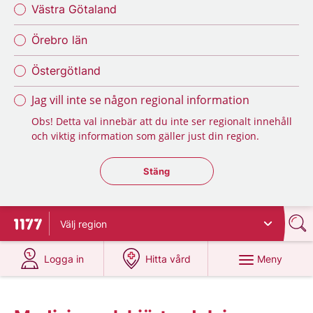
Västra Götaland
Örebro län
Östergötland
Jag vill inte se någon regional information
Obs! Detta val innebär att du inte ser regionalt innehåll
och viktig information som gäller just din region.
Stäng regionsväljaren
Stäng
Välj
region
Till startsidan för 1177
på 1177.se
på 1177.se
Meny
Logga in
Hitta vård