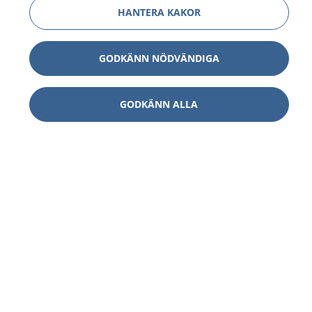
HANTERA KAKOR
GODKÄNN NÖDVÄNDIGA
GODKÄNN ALLA
1177
–
tryggt om din hälsa och vård