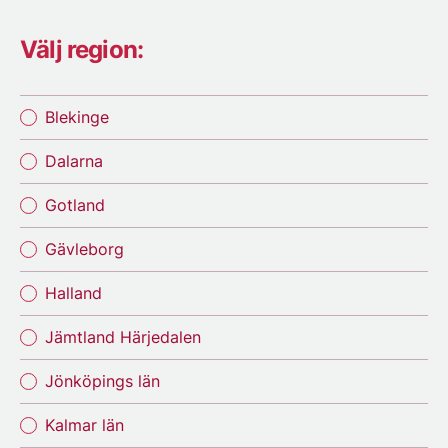
Välj region:
Blekinge
Dalarna
Gotland
Gävleborg
Halland
Jämtland Härjedalen
Jönköpings län
Kalmar län