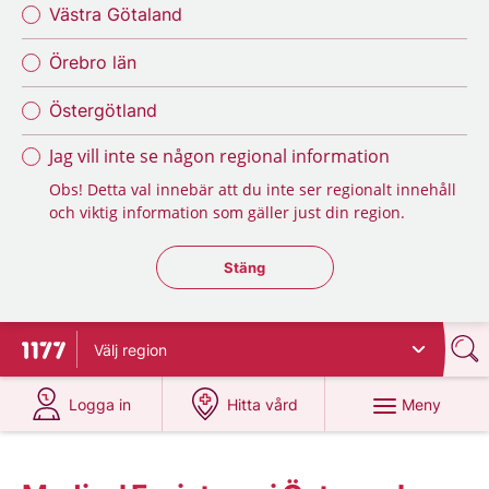
Västra Götaland
Örebro län
Östergötland
Jag vill inte se någon regional information
Obs! Detta val innebär att du inte ser regionalt innehåll
och viktig information som gäller just din region.
Stäng regionsväljaren
Stäng
Välj
region
Till startsidan för 1177
på 1177.se
på 1177.se
Meny
Logga in
Hitta vård