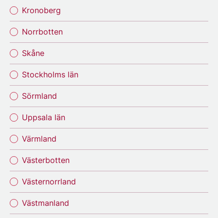
Kronoberg
Norrbotten
Skåne
Stockholms län
Sörmland
Uppsala län
Värmland
Västerbotten
Västernorrland
Västmanland