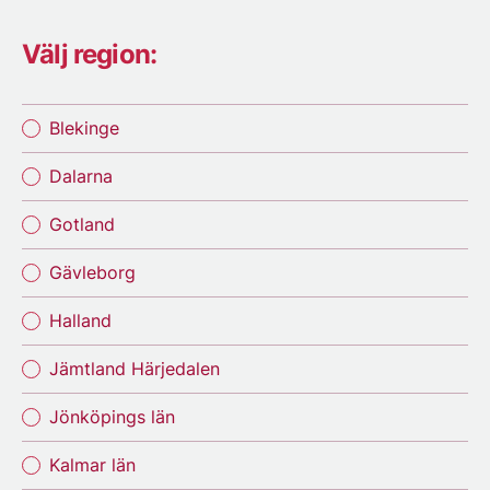
Välj region:
Blekinge
Dalarna
Gotland
Gävleborg
Halland
Jämtland Härjedalen
Jönköpings län
Kalmar län