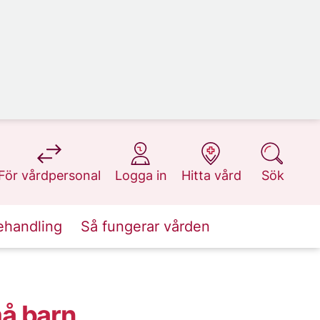
på 1177.se
på 1177.se
på 1177.se
på 1177.se
För vårdpersonal
Logga in
Hitta vård
Sök
ehandling
Så fungerar vården
å barn,