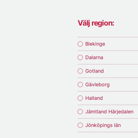
Välj region:
Blekinge
Dalarna
Gotland
Gävleborg
Halland
Jämtland Härjedalen
Jönköpings län