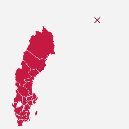
Stäng regionsvälj