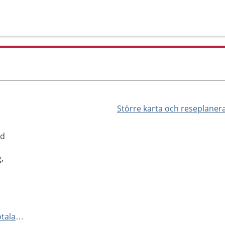
Större karta och reseplaner
ad
,
https://www.1177.se/Vastra-Gotaland/hitta-vard/kontaktkort/Mariestad-psykologmottagning-foraldraskap-och-sma-barn-Mariestad/