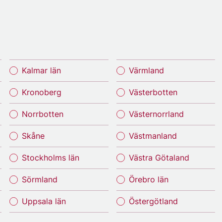
Kalmar län
Värmland
Kronoberg
Västerbotten
Norrbotten
Västernorrland
Skåne
Västmanland
Stockholms län
Västra Götaland
Sörmland
Örebro län
Uppsala län
Östergötland