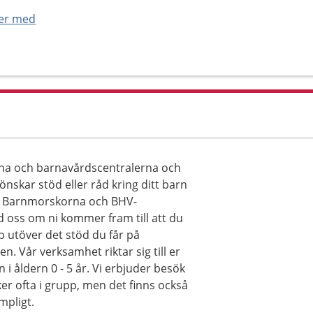
ner med
na och barnavårdscentralerna och
 önskar stöd eller råd kring ditt barn
kap. Barnmorskorna och BHV-
d oss om ni kommer fram till att du
ap utöver det stöd du får på
Vår verksamhet riktar sig till er
n i åldern 0 - 5 år. Vi erbjuder besök
er ofta i grupp, men det finns också
mpligt.