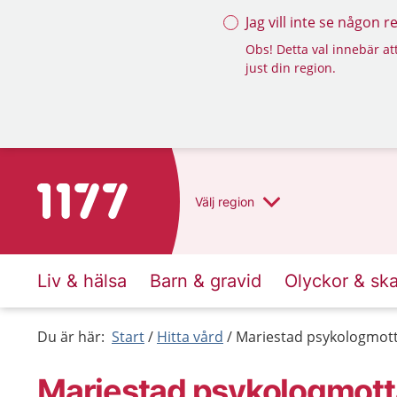
Jag vill inte se någon 
Obs! Detta val innebär att
just din region.
Till startsidan för 1177
Välj
region
Liv & hälsa
Barn & gravid
Olyckor & sk
Du är här:
Start
Hitta vård
Mariestad psykologmott
Mariestad psykologmotta