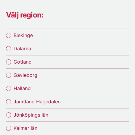
Välj region:
Blekinge
Dalarna
Gotland
Gävleborg
Halland
Jämtland Härjedalen
Jönköpings län
Kalmar län