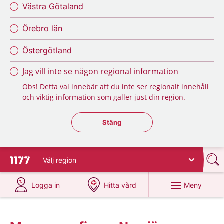
Västra Götaland
Örebro län
Östergötland
Jag vill inte se någon regional information
Obs! Detta val innebär att du inte ser regionalt innehåll
och viktig information som gäller just din region.
Stäng regionsväljaren
Stäng
Välj
region
Till startsidan för 1177
på 1177.se
på 1177.se
Meny
Logga in
Hitta vård