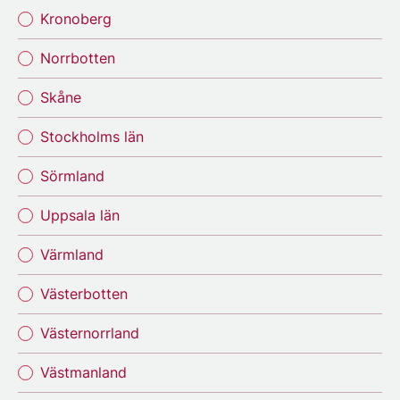
Kronoberg
Norrbotten
Skåne
Stockholms län
Sörmland
Uppsala län
Värmland
Västerbotten
Västernorrland
Västmanland