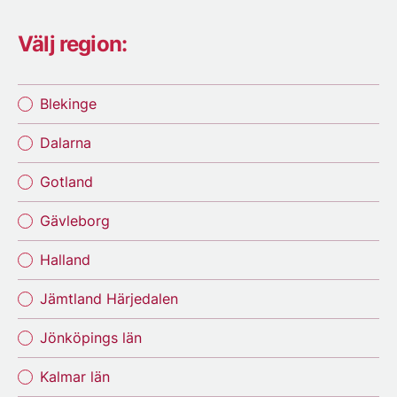
Välj region:
Blekinge
Dalarna
Gotland
Gävleborg
Halland
Jämtland Härjedalen
Jönköpings län
Kalmar län