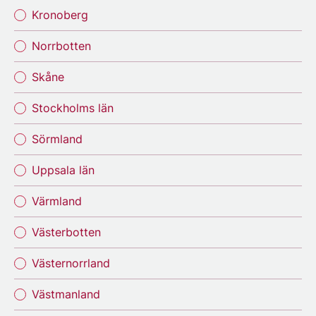
Kronoberg
Norrbotten
Skåne
Stockholms län
Sörmland
Uppsala län
Värmland
Västerbotten
Västernorrland
Västmanland