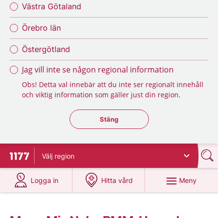
Västra Götaland
Örebro län
Östergötland
Jag vill inte se någon regional information
Obs! Detta val innebär att du inte ser regionalt innehåll
och viktig information som gäller just din region.
Stäng regionsväljaren
Stäng
Välj
region
Till startsidan för 1177
på 1177.se
på 1177.se
Meny
Logga in
Hitta vård