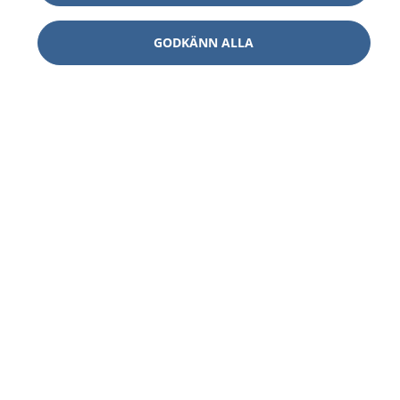
GODKÄNN ALLA
1177
–
tryggt om din hälsa och vård