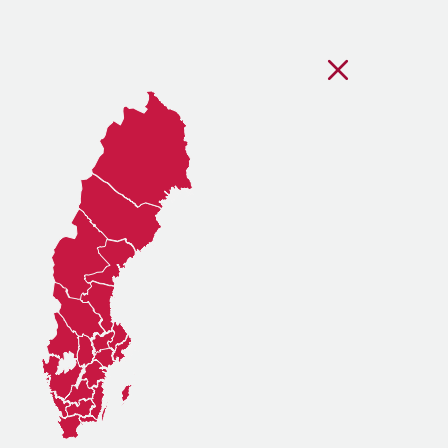
Stäng regionsvälj