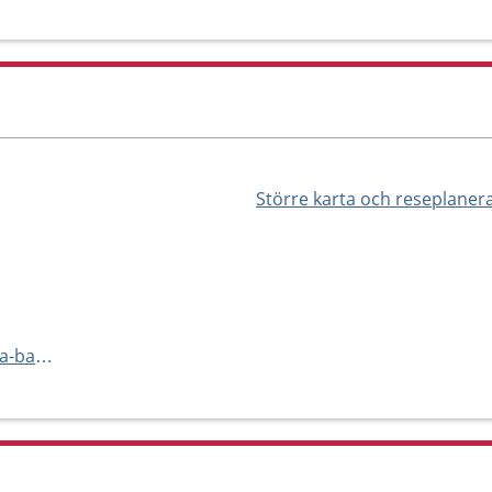
Större karta och reseplaner
a
https://mamamia.se/mama-mia-barncentrum