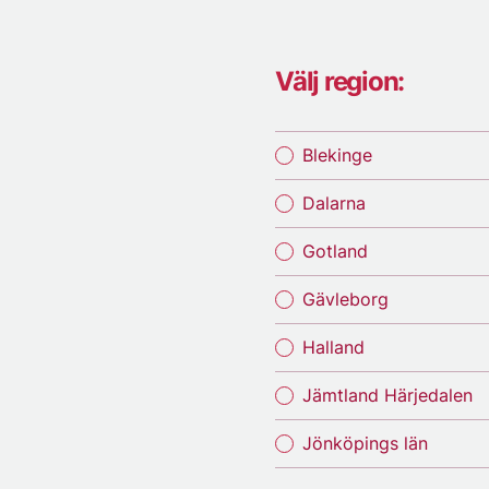
Välj region:
Blekinge
Dalarna
Gotland
Gävleborg
Halland
Jämtland Härjedalen
Jönköpings län