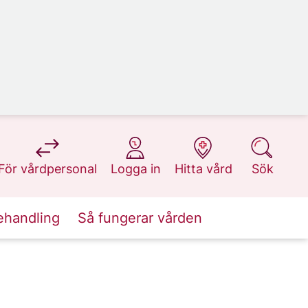
på 1177.se
på 1177.se
på 1177.se
på 1177.se
För vårdpersonal
Logga in
Hitta vård
Sök
ehandling
Så fungerar vården