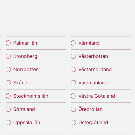
Kalmar län
Värmland
Kronoberg
Västerbotten
Norrbotten
Västernorrland
Skåne
Västmanland
Stockholms län
Västra Götaland
Sörmland
Örebro län
Uppsala län
Östergötland