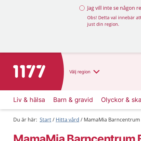
Jag vill inte se någon 
Obs! Detta val innebär att
just din region.
Till startsidan för 1177
Välj
region
Liv & hälsa
Barn & gravid
Olyckor & sk
Du är här:
Start
Hitta vård
MamaMia Barncentrum
MamaMia Barncentrum