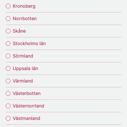
Kronoberg
Norrbotten
Skåne
Stockholms län
Sörmland
Uppsala län
Värmland
Västerbotten
Västernorrland
Västmanland