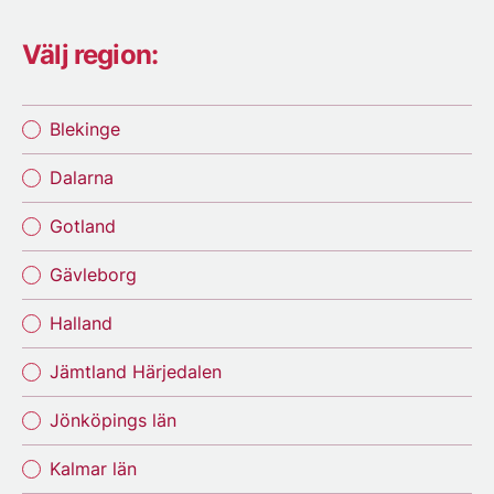
Välj region:
Blekinge
Dalarna
Gotland
Gävleborg
Halland
Jämtland Härjedalen
Jönköpings län
Kalmar län