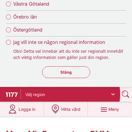
Västra Götaland
Örebro län
Östergötland
Jag vill inte se någon regional information
Obs! Detta val innebär att du inte ser regionalt innehåll
och viktig information som gäller just din region.
Stäng regionsväljaren
Stäng
Välj
region
Till startsidan för 1177
på 1177.se
på 1177.se
Meny
Logga in
Hitta vård