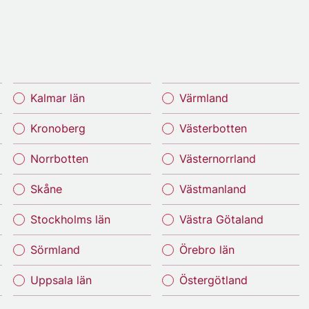
Kalmar län
Värmland
Kronoberg
Västerbotten
Norrbotten
Västernorrland
Skåne
Västmanland
Stockholms län
Västra Götaland
Sörmland
Örebro län
Uppsala län
Östergötland