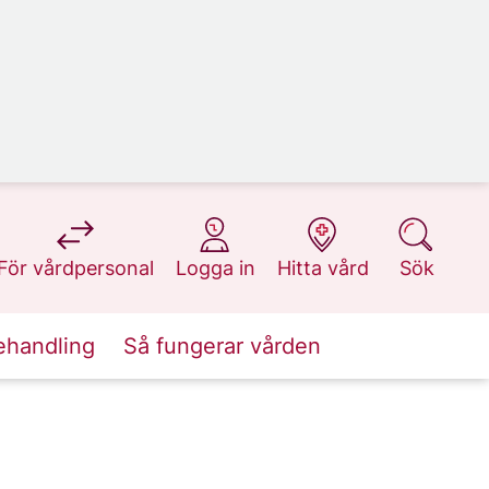
på 1177.se
på 1177.se
på 1177.se
på 1177.se
För vårdpersonal
Logga in
Hitta vård
Sök
ehandling
Så fungerar vården