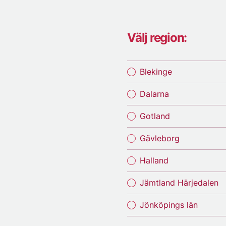
Välj region:
Blekinge
Dalarna
Gotland
Gävleborg
Halland
Jämtland Härjedalen
Jönköpings län