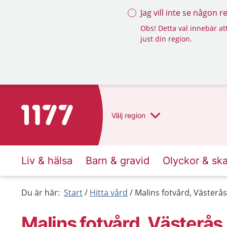
Jag vill inte se någon 
Obs! Detta val innebär att
just din region.
Till startsidan för 1177
Välj
region
Liv & hälsa
Barn & gravid
Olyckor & sk
Du är här:
Start
Hitta vård
Malins fotvård, Västerås
Malins fotvård, Västerås