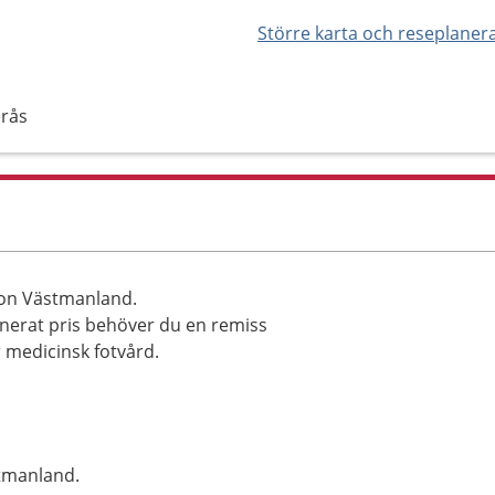
Större karta och reseplaner
erås
ion Västmanland.
ionerat pris behöver du en remiss
r medicinsk fotvård.
tmanland.