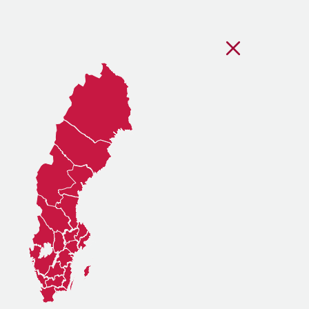
Stäng regionsvälj