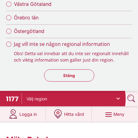
Västra Götaland
Örebro län
Östergötland
Jag vill inte se någon regional information
Obs! Detta val innebär att du inte ser regionalt innehåll
och viktig information som gäller just din region.
Stäng regionsväljaren
Stäng
Välj
region
Till startsidan för 1177
på 1177.se
på 1177.se
Meny
Logga in
Hitta vård