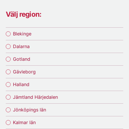
Välj region:
Blekinge
Dalarna
Gotland
Gävleborg
Halland
Jämtland Härjedalen
Jönköpings län
Kalmar län