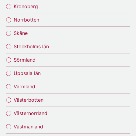
Kronoberg
Norrbotten
Skåne
Stockholms län
Sörmland
Uppsala län
Värmland
Västerbotten
Västernorrland
Västmanland