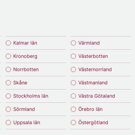
Kalmar län
Värmland
Kronoberg
Västerbotten
Norrbotten
Västernorrland
Skåne
Västmanland
Stockholms län
Västra Götaland
Sörmland
Örebro län
Uppsala län
Östergötland