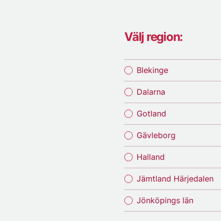
Välj region:
Blekinge
Dalarna
Gotland
Gävleborg
Halland
Jämtland Härjedalen
Jönköpings län