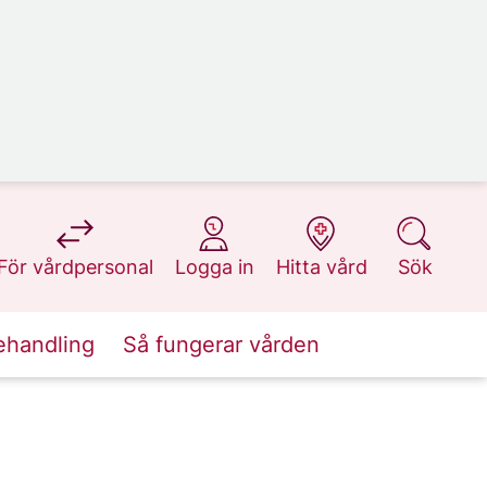
på 1177.se
på 1177.se
på 1177.se
på 1177.se
För vårdpersonal
Logga in
Hitta vård
Sök
ehandling
Så fungerar vården