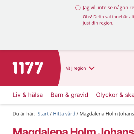
Jag vill inte se någon 
Obs! Detta val innebär att
just din region.
Till startsidan för 1177
Välj
region
Liv & hälsa
Barn & gravid
Olyckor & sk
Du är här:
Start
Hitta vård
Magdalena Holm Johans
Magdalena Holm Johans