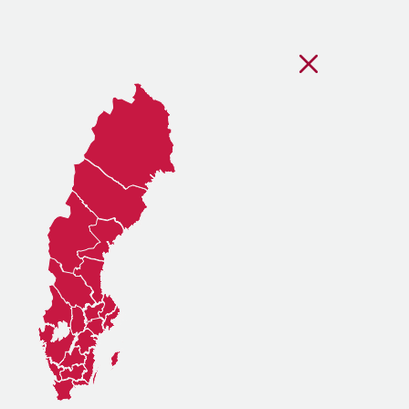
Stäng regionsvälj