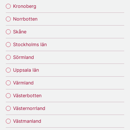
Kronoberg
Norrbotten
Skåne
Stockholms län
Sörmland
Uppsala län
Värmland
Västerbotten
Västernorrland
Västmanland