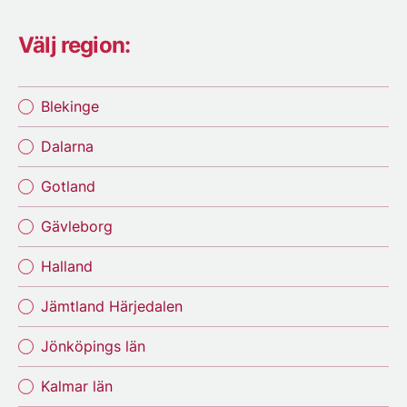
Välj region:
Blekinge
Dalarna
Gotland
Gävleborg
Halland
Jämtland Härjedalen
Jönköpings län
Kalmar län