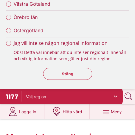
Västra Götaland
Örebro län
Östergötland
Jag vill inte se någon regional information
Obs! Detta val innebär att du inte ser regionalt innehåll
och viktig information som gäller just din region.
Stäng regionsväljaren
Stäng
Välj
region
Till startsidan för 1177
på 1177.se
på 1177.se
Meny
Logga in
Hitta vård