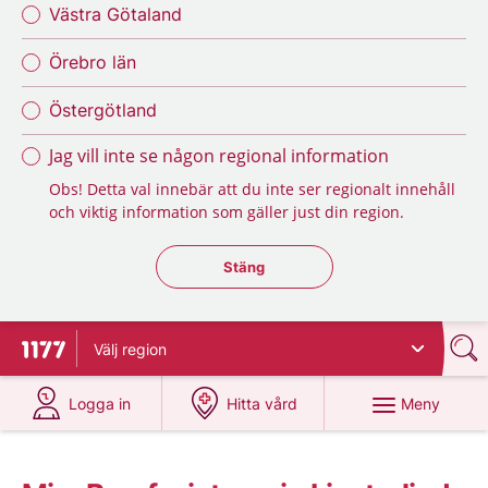
Västra Götaland
Örebro län
Östergötland
Jag vill inte se någon regional information
Obs! Detta val innebär att du inte ser regionalt innehåll
och viktig information som gäller just din region.
Stäng regionsväljaren
Stäng
Välj
region
Till startsidan för 1177
på 1177.se
på 1177.se
Meny
Logga in
Hitta vård