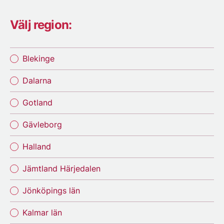
Välj region:
Blekinge
Dalarna
Gotland
Gävleborg
Halland
Jämtland Härjedalen
Jönköpings län
Kalmar län