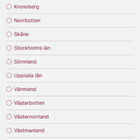
Kronoberg
Norrbotten
Skåne
Stockholms län
Sörmland
Uppsala län
Värmland
Västerbotten
Västernorrland
Västmanland