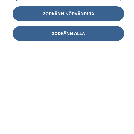
GODKÄNN NÖDVÄNDIGA
GODKÄNN ALLA
1177
–
tryggt om din hälsa och vård
På 1177.se får du råd om hälsa och information om
sjukdomar och vilka mottagningar du kan kontakta.
Logga in för att läsa din journal och göra dina
vårdärenden. Ring telefonnummer 1177 för