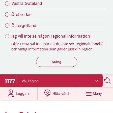
Västra Götaland
Örebro län
Östergötland
Jag vill inte se någon regional information
Obs! Detta val innebär att du inte ser regionalt innehåll
och viktig information som gäller just din region.
Stäng regionsväljaren
Stäng
Välj
region
Till startsidan för 1177
på 1177.se
på 1177.se
Meny
Logga in
Hitta vård