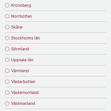
Kronoberg
Norrbotten
Skåne
Stockholms län
Sörmland
Uppsala län
Värmland
Västerbotten
Västernorrland
Västmanland