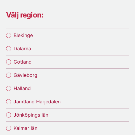
Välj region:
Blekinge
Dalarna
Gotland
Gävleborg
Halland
Jämtland Härjedalen
Jönköpings län
Kalmar län