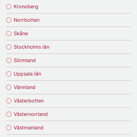
Kronoberg
Norrbotten
Skåne
Stockholms län
Sörmland
Uppsala län
Värmland
Västerbotten
Västernorrland
Västmanland