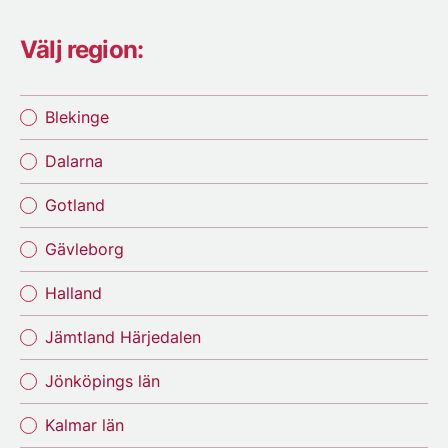
Välj region:
Blekinge
Dalarna
Gotland
Gävleborg
Halland
Jämtland Härjedalen
Jönköpings län
Kalmar län