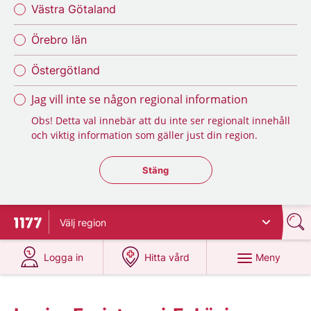
Västra Götaland
Örebro län
Östergötland
Jag vill inte se någon regional information
Obs! Detta val innebär att du inte ser regionalt innehåll
och viktig information som gäller just din region.
Stäng regionsväljaren
Stäng
Välj
region
Till startsidan för 1177
på 1177.se
på 1177.se
Meny
Logga in
Hitta vård