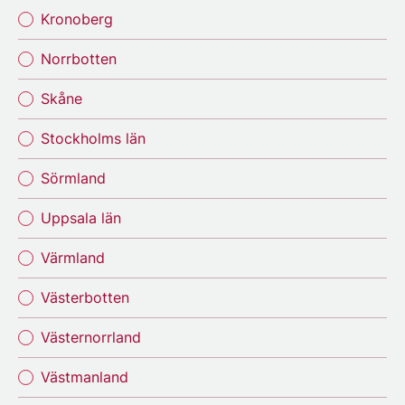
Kronoberg
Norrbotten
Skåne
Stockholms län
Sörmland
Uppsala län
Värmland
Västerbotten
Västernorrland
Västmanland