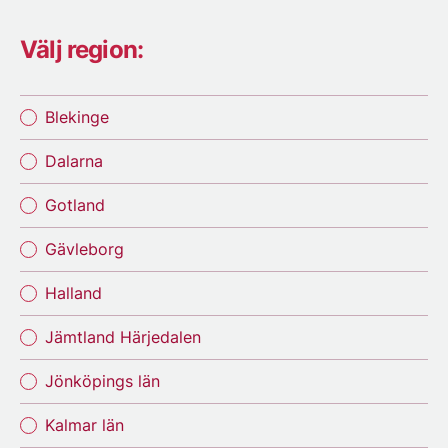
Välj region:
Blekinge
Dalarna
Gotland
Gävleborg
Halland
Jämtland Härjedalen
Jönköpings län
Kalmar län