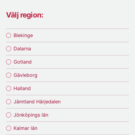
Välj region:
Blekinge
Dalarna
Gotland
Gävleborg
Halland
Jämtland Härjedalen
Jönköpings län
Kalmar län