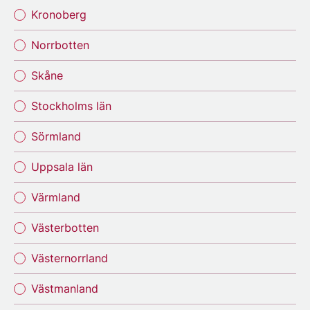
Kronoberg
Norrbotten
Skåne
Stockholms län
Sörmland
Uppsala län
Värmland
Västerbotten
Västernorrland
Västmanland