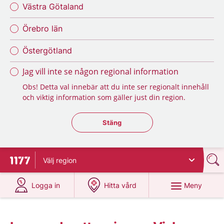
Västra Götaland
Örebro län
Östergötland
Jag vill inte se någon regional information
Obs! Detta val innebär att du inte ser regionalt innehåll
och viktig information som gäller just din region.
Stäng regionsväljaren
Stäng
Välj
region
Till startsidan för 1177
på 1177.se
på 1177.se
Meny
Logga in
Hitta vård