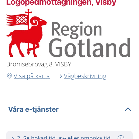
Logopedmottagningen, Visby
Brömsebroväg 8, VISBY
Visa på karta
Vägbeskrivning
Våra e-tjänster
2. Se bokad tid, av- eller omboka tid