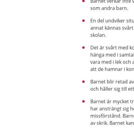
Barnet verkar inte 
som andra barn.
En del undviker si
annat kännas svårt a
skolan.
Det är svårt med k
hänga med i samtal 
vara med i lek och 
att de hamnar i konf
Barnet blir retad a
och håller sig till et
Barnet är mycket tr
har ansträngt sig h
missförstånd. Barn
av skrik. Barnet ka