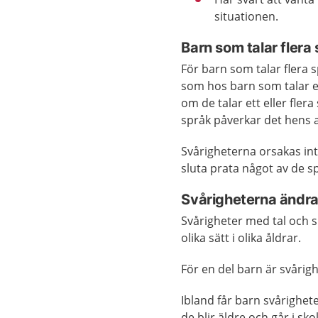
situationen.
Barn som talar flera
För barn som talar flera 
som hos barn som talar ett
om de talar ett eller fler
språk påverkar det hens a
Svårigheterna orsakas inte
sluta prata något av de 
Svårigheterna ändra
Svårigheter med tal och s
olika sätt i olika åldrar.
För en del barn är svårigh
Ibland får barn svårighet
de blir äldre och går i sk