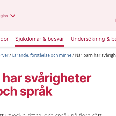
r valt region
n annan
egion
Gotland
.
ador
Sjukdomar & besvär
Undersökning & b
erver
Lärande, förståelse och minne
När barn har svårigh
 har svårigheter
och språk
t utveckla sitt tal och språk på flera sätt.