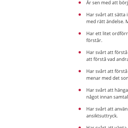
Är sen med att börj
Har svårt att sätta
med rätt ändelse. 
Har ett litet ordför
förstår.
Har svårt att först
att förstå vad andr
Har svårt att förs
menar med det som
Har svårt att häng
något innan samtale
Har svårt att anvä
ansiktsuttryck.
Har svårt att vänta 