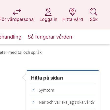
på 1177.se
på 1177.se
på 1177.se
på 1177.se
För vårdpersonal
Logga in
Hitta vård
Sök
ehandling
Så fungerar vården
eter med tal och språk
Hitta på sidan
Symtom
När och var ska jag söka vård?