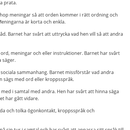
a prata.
 ihop meningar så att orden kommer i rätt ordning och
Meningarna är korta och enkla.
råd. Barnet har svårt att uttrycka vad hen vill så att andra
å ord, meningar och eller instruktioner. Barnet har svårt
a säger.
tå sociala sammanhang. Barnet missförstår vad andra
 sägs med ord eller kroppsspråk.
a med i samtal med andra. Hen har svårt att hinna säga
t har gått vidare.
nda och tolka ögonkontakt, kroppsspråk och
på sin tur i samtal och har svårt att anpassa sitt språk till