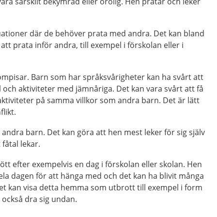
vara särskilt bekymrad eller orolig. Hen pratar och leker
tuationer där de behöver prata med andra. Det kan bland
tt prata inför andra, till exempel i förskolan eller i
ompisar. Barn som har språksvårigheter kan ha svårt att
och aktiviteter med jämnåriga. Det kan vara svårt att få
aktiviteter på samma villkor som andra barn. Det är lätt
likt.
v andra barn. Det kan göra att hen mest leker för sig själv
t fåtal lekar.
ött efter exempelvis en dag i förskolan eller skolan. Hen
ela dagen för att hänga med och det kan ha blivit många
et kan visa detta hemma som utbrott till exempel i form
n också dra sig undan.