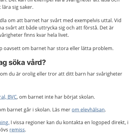
t lära sig saker.
dla om att barnet har svårt med exempelvis uttal. Vid
a svårt att både uttrycka sig och att förstå. Det är
årigheter finns kvar hela livet.
älp oavsett om barnet har stora eller lätta problem.
jag söka vård?
m du är orolig eller tror att ditt barn har svårigheter
al, BVC
, om barnet inte har börjat skolan.
om barnet går i skolan. Läs mer
om elevhälsan
.
ing.
I vissa regioner kan du kontakta en logoped direkt, i
hövs
remiss
.