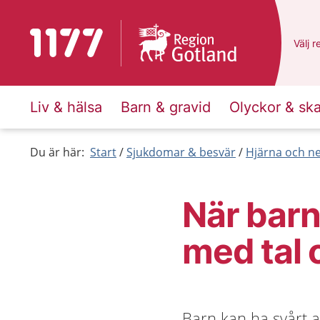
Till startsidan för 1177
Du ha
Välj
e
r
Liv & hälsa
Barn & gravid
Olyckor & sk
Du är här:
Start
Sjukdomar & besvär
Hjärna och n
När barn
med tal 
Barn kan ha svårt at