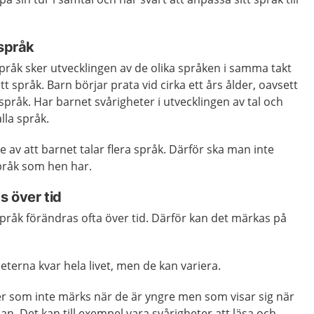
 språk
språk sker utvecklingen av de olika språken i samma takt
 språk. Barn börjar prata vid cirka ett års ålder, oavsett
a språk. Har barnet svårigheter i utvecklingen av tal och
lla språk.
 av att barnet talar flera språk. Därför ska man inte
språk som hen har.
s över tid
pråk förändras ofta över tid. Därför kan det märkas på
eterna kvar hela livet, men de kan variera.
er som inte märks när de är yngre men som visar sig när
olan. Det kan till exempel vara svårigheter att läsa och