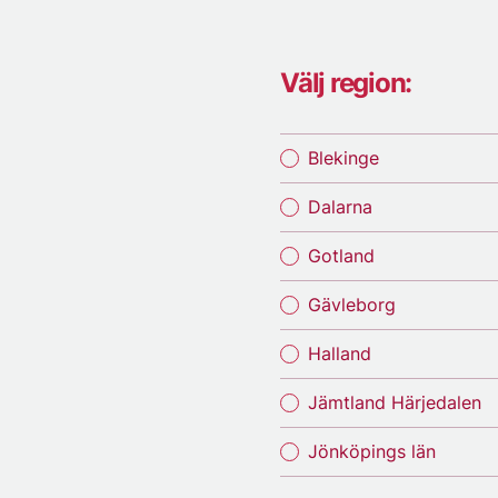
Välj region:
Blekinge
Dalarna
Gotland
Gävleborg
Halland
Jämtland Härjedalen
Jönköpings län