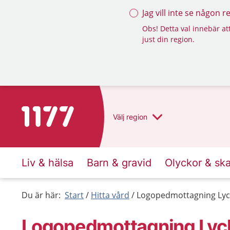
Jag vill inte se någon 
Obs! Detta val innebär att
just din region.
Till startsidan för 1177
Välj
region
Liv & hälsa
Barn & gravid
Olyckor & sk
Du är här:
Start
Hitta vård
Logopedmottagning Lyc
Logopedmottagning Lyc