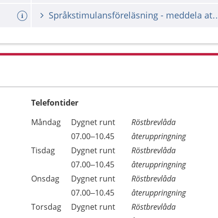
Språkstimulansföreläsning - meddel
Telefontider
Öppettider
Kommentarer
Måndag
Dygnet runt
Röstbrevlåda
Dag
Måndag
07.00–10.45
återuppringning
Tisdag
Dygnet runt
Röstbrevlåda
Tisdag
07.00–10.45
återuppringning
Onsdag
Dygnet runt
Röstbrevlåda
Onsdag
07.00–10.45
återuppringning
Torsdag
Dygnet runt
Röstbrevlåda