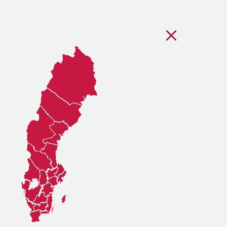
Stäng regionsvälj