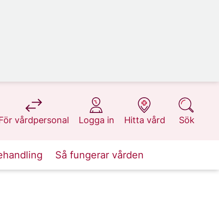
på 1177.se
på 1177.se
på 1177.se
på 1177.se
För vårdpersonal
Logga in
Hitta vård
Sök
ehandling
Så fungerar vården