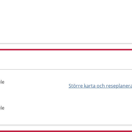
ele
Större karta och reseplaner
ele