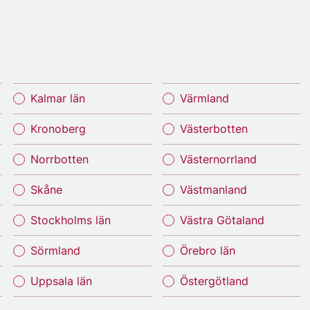
Kalmar län
Värmland
Kronoberg
Västerbotten
Norrbotten
Västernorrland
Skåne
Västmanland
Stockholms län
Västra Götaland
Sörmland
Örebro län
Uppsala län
Östergötland