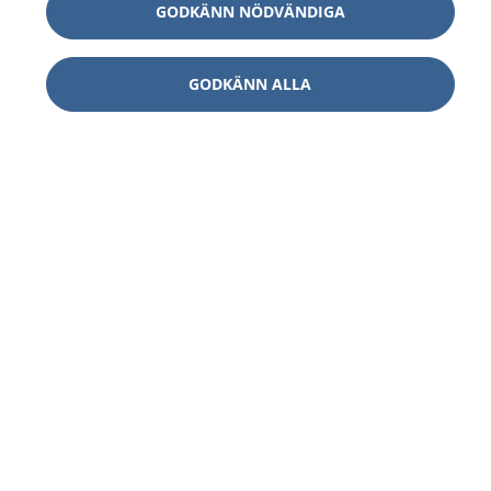
GODKÄNN NÖDVÄNDIGA
GODKÄNN ALLA
1177
–
tryggt om din hälsa och vård
På 1177.se får du råd om hälsa och information om
sjukdomar och vilka mottagningar du kan kontakta.
Logga in för att läsa din journal och göra dina
vårdärenden. Ring telefonnummer 1177 för
sjukvårdsrådgivning dygnet runt.