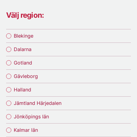
Välj region:
Blekinge
Dalarna
Gotland
Gävleborg
Halland
Jämtland Härjedalen
Jönköpings län
Kalmar län