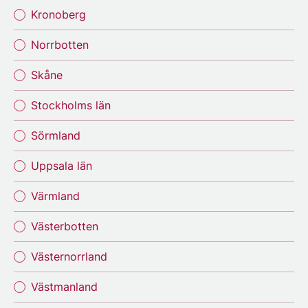
Kronoberg
Norrbotten
Skåne
Stockholms län
Sörmland
Uppsala län
Värmland
Västerbotten
Västernorrland
Västmanland