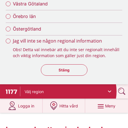
Västra Götaland
Örebro län
Östergötland
Jag vill inte se någon regional information
Obs! Detta val innebär att du inte ser regionalt innehåll
och viktig information som gäller just din region.
Stäng regionsväljaren
Stäng
Välj
region
Till startsidan för 1177
på 1177.se
på 1177.se
Meny
Logga in
Hitta vård