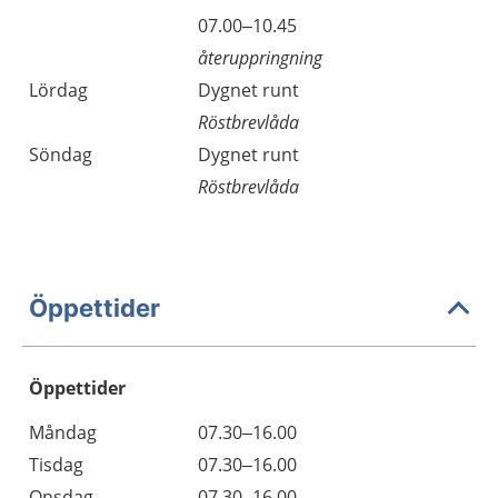
07.00–10.45
återuppringning
Lördag
Dygnet runt
Röstbrevlåda
Söndag
Dygnet runt
Röstbrevlåda
Öppettider
Öppettider
Öppettider
Kommentarer
Måndag
07.30–16.00
Dag
Tisdag
07.30–16.00
Onsdag
07.30–16.00