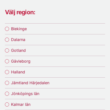
Välj region:
Blekinge
Dalarna
Gotland
Gävleborg
Halland
Jämtland Härjedalen
Jönköpings län
Kalmar län