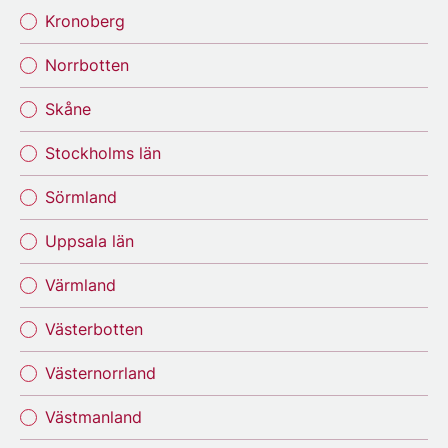
Kronoberg
Norrbotten
Skåne
Stockholms län
Sörmland
Uppsala län
Värmland
Västerbotten
Västernorrland
Västmanland