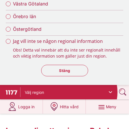
Västra Götaland
Örebro län
Östergötland
Jag vill inte se någon regional information
Obs! Detta val innebär att du inte ser regionalt innehåll
och viktig information som gäller just din region.
Stäng regionsväljaren
Stäng
Välj
region
Till startsidan för 1177
på 1177.se
på 1177.se
Meny
Logga in
Hitta vård