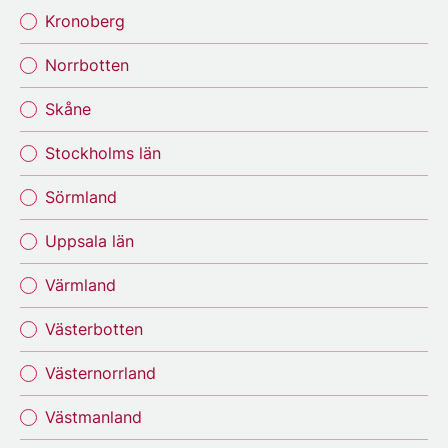
Kronoberg
Norrbotten
Skåne
Stockholms län
Sörmland
Uppsala län
Värmland
Västerbotten
Västernorrland
Västmanland