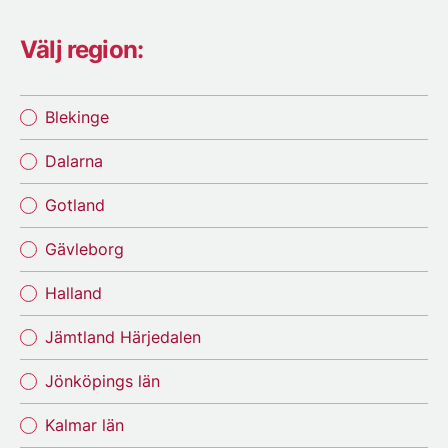
Välj region:
Blekinge
Dalarna
Gotland
Gävleborg
Halland
Jämtland Härjedalen
Jönköpings län
Kalmar län