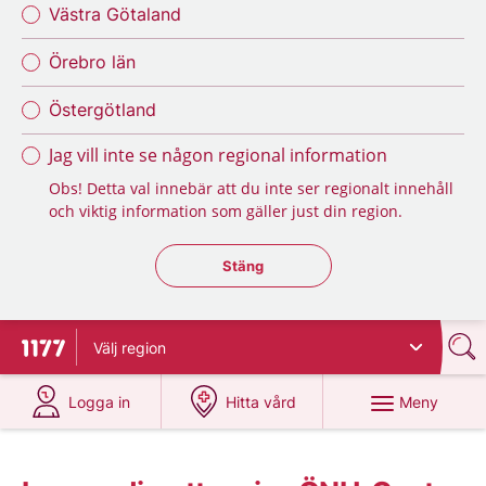
Västra Götaland
Örebro län
Östergötland
Jag vill inte se någon regional information
Obs! Detta val innebär att du inte ser regionalt innehåll
och viktig information som gäller just din region.
Stäng regionsväljaren
Stäng
Välj
region
Till startsidan för 1177
på 1177.se
på 1177.se
Meny
Logga in
Hitta vård