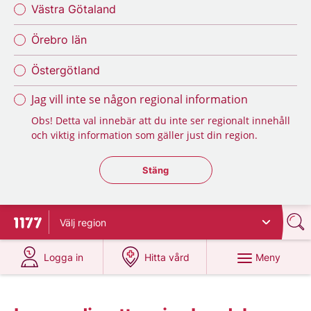
Västra Götaland
Örebro län
Östergötland
Jag vill inte se någon regional information
Obs! Detta val innebär att du inte ser regionalt innehåll
och viktig information som gäller just din region.
Stäng regionsväljaren
Stäng
Välj
region
Till startsidan för 1177
på 1177.se
på 1177.se
Meny
Logga in
Hitta vård