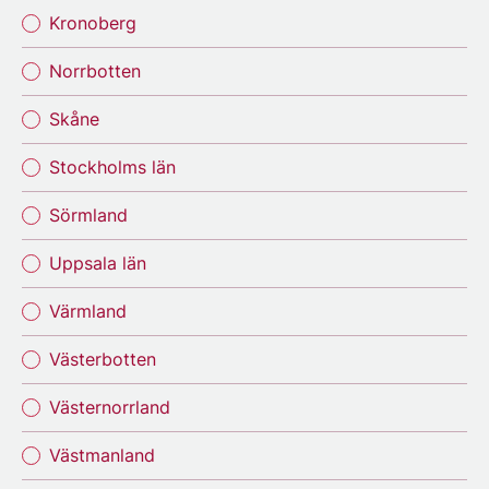
Kronoberg
Norrbotten
Skåne
Stockholms län
Sörmland
Uppsala län
Värmland
Västerbotten
Västernorrland
Västmanland