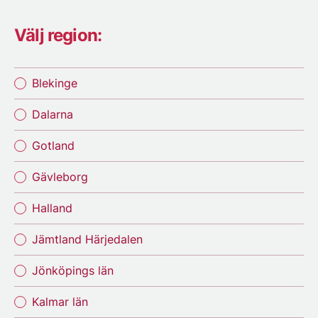
Välj region:
Blekinge
Dalarna
Gotland
Gävleborg
Halland
Jämtland Härjedalen
Jönköpings län
Kalmar län