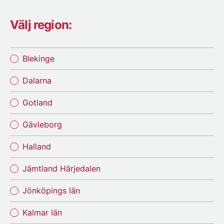
Välj region:
Blekinge
Dalarna
Gotland
Gävleborg
Halland
Jämtland Härjedalen
Jönköpings län
Kalmar län