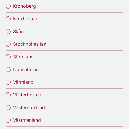
Kronoberg
Norrbotten
Skåne
Stockholms län
Sörmland
Uppsala län
Värmland
Västerbotten
Västernorrland
Västmanland