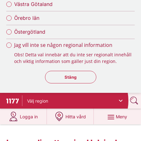
Västra Götaland
Örebro län
Östergötland
Jag vill inte se någon regional information
Obs! Detta val innebär att du inte ser regionalt innehåll
och viktig information som gäller just din region.
Stäng regionsväljaren
Stäng
Välj
region
Till startsidan för 1177
på 1177.se
på 1177.se
Meny
Logga in
Hitta vård