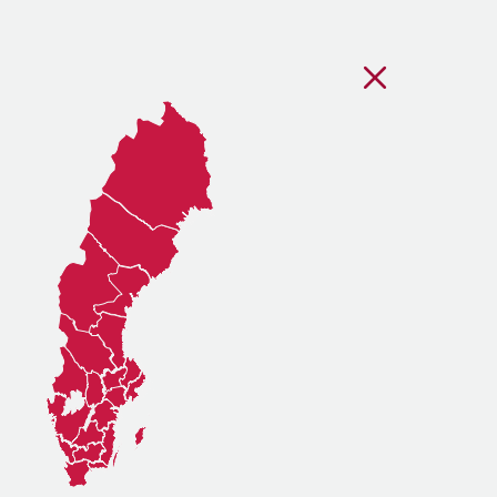
Stäng regionsvälj