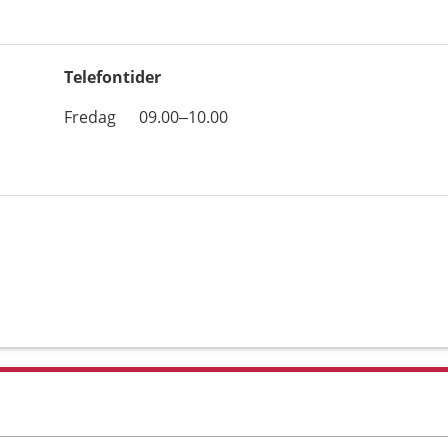
Telefontider
Öppettider
Kommentarer
Fredag
09.00–10.00
Dag