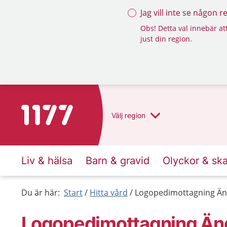
Jag vill inte se någon 
Obs! Detta val innebär att
just din region.
Till startsidan för 1177
Välj
region
Liv & hälsa
Barn & gravid
Olyckor & sk
Du är här:
Start
Hitta vård
Logopedimottagning Ä
Logopedimottagning Än