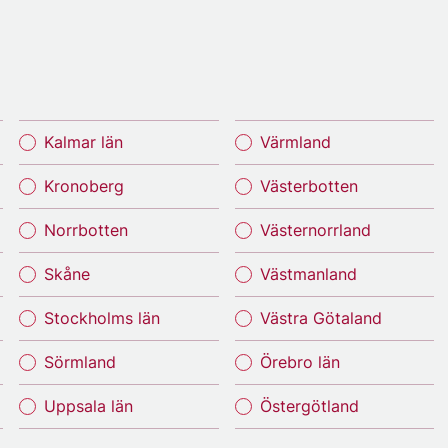
Kalmar län
Värmland
Kronoberg
Västerbotten
Norrbotten
Västernorrland
Skåne
Västmanland
Stockholms län
Västra Götaland
Sörmland
Örebro län
Uppsala län
Östergötland