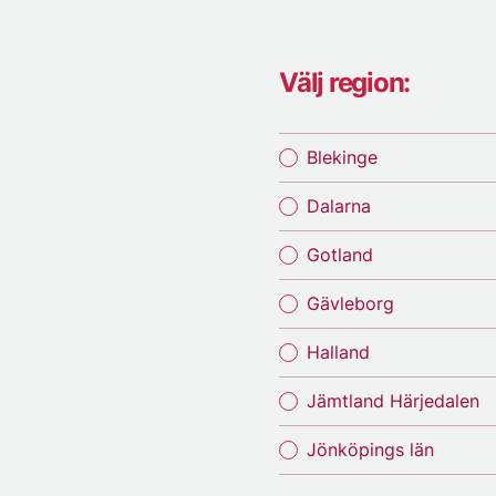
Välj region:
Blekinge
Dalarna
Gotland
Gävleborg
Halland
Jämtland Härjedalen
Jönköpings län