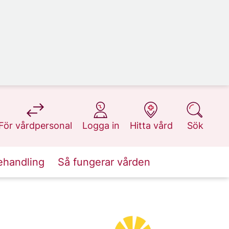
på 1177.se
på 1177.se
på 1177.se
på 1177.se
För vårdpersonal
Logga in
Hitta vård
Sök
ehandling
Så fungerar vården