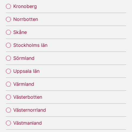
Kronoberg
Norrbotten
Skåne
Stockholms län
Sörmland
Uppsala län
Värmland
Västerbotten
Västernorrland
Västmanland