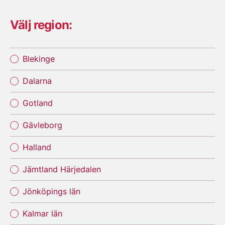
Välj region:
Blekinge
Dalarna
Gotland
Gävleborg
Halland
Jämtland Härjedalen
Jönköpings län
Kalmar län