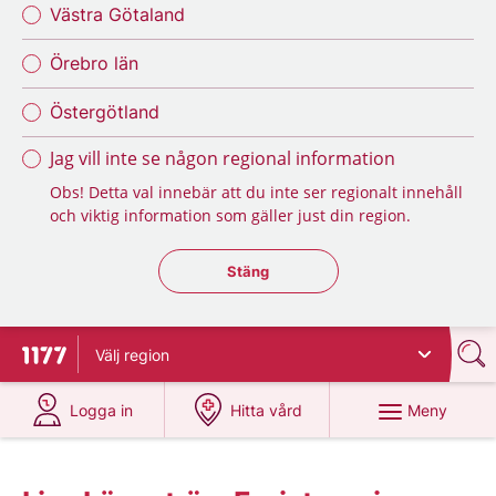
Västra Götaland
Örebro län
Östergötland
Jag vill inte se någon regional information
Obs! Detta val innebär att du inte ser regionalt innehåll
och viktig information som gäller just din region.
Stäng regionsväljaren
Stäng
Välj
region
Till startsidan för 1177
på 1177.se
på 1177.se
Meny
Logga in
Hitta vård