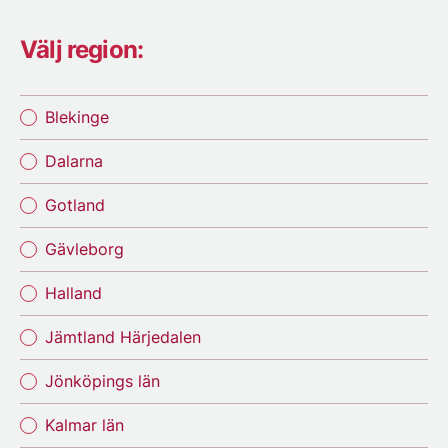
Välj region:
Blekinge
Dalarna
Gotland
Gävleborg
Halland
Jämtland Härjedalen
Jönköpings län
Kalmar län