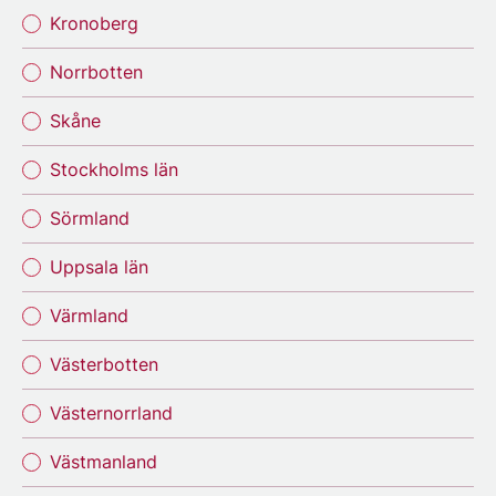
Kronoberg
Norrbotten
Skåne
Stockholms län
Sörmland
Uppsala län
Värmland
Västerbotten
Västernorrland
Västmanland