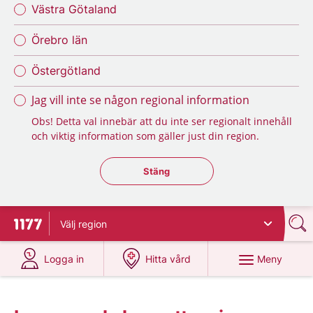
Västra Götaland
Örebro län
Östergötland
Jag vill inte se någon regional information
Obs! Detta val innebär att du inte ser regionalt innehåll
och viktig information som gäller just din region.
Stäng regionsväljaren
Stäng
Välj
region
Till startsidan för 1177
på 1177.se
på 1177.se
Meny
Logga in
Hitta vård