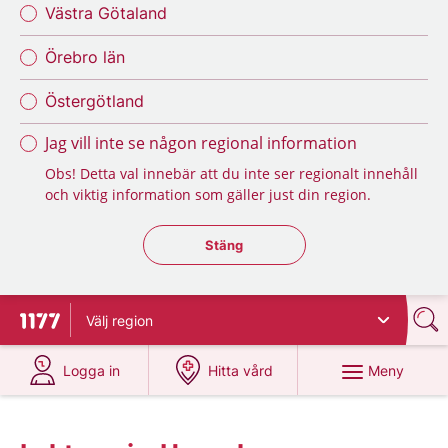
Västra Götaland
Örebro län
Östergötland
Jag vill inte se någon regional information
Obs! Detta val innebär att du inte ser regionalt innehåll
och viktig information som gäller just din region.
Stäng regionsväljaren
Stäng
Välj
region
Till startsidan för 1177
på 1177.se
på 1177.se
Meny
Logga in
Hitta vård