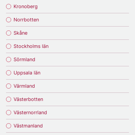
Kronoberg
Norrbotten
Skåne
Stockholms län
Sörmland
Uppsala län
Värmland
Västerbotten
Västernorrland
Västmanland