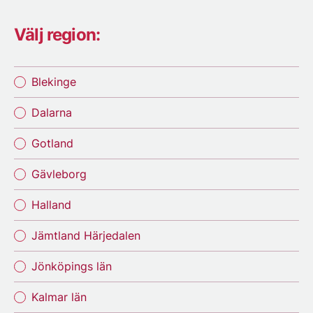
Välj region:
Blekinge
Dalarna
Gotland
Gävleborg
Halland
Jämtland Härjedalen
Jönköpings län
Kalmar län