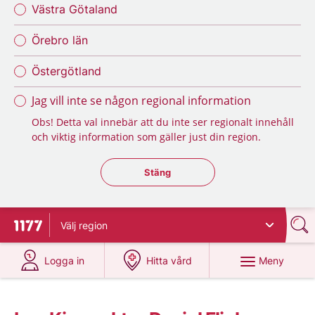
Västra Götaland
Örebro län
Östergötland
Jag vill inte se någon regional information
Obs! Detta val innebär att du inte ser regionalt innehåll
och viktig information som gäller just din region.
Stäng regionsväljaren
Stäng
Välj
region
Till startsidan för 1177
på 1177.se
på 1177.se
Meny
Logga in
Hitta vård