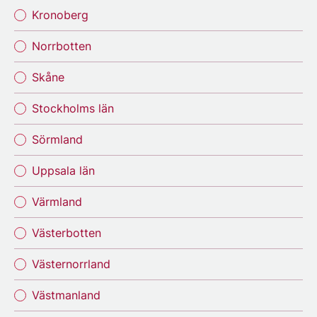
Kronoberg
Norrbotten
Skåne
Stockholms län
Sörmland
Uppsala län
Värmland
Västerbotten
Västernorrland
Västmanland