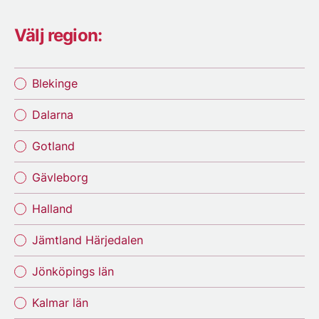
Välj region:
Blekinge
Dalarna
Gotland
Gävleborg
Halland
Jämtland Härjedalen
Jönköpings län
Kalmar län