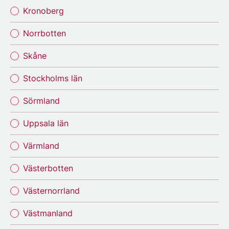
Kronoberg
Norrbotten
Skåne
Stockholms län
Sörmland
Uppsala län
Värmland
Västerbotten
Västernorrland
Västmanland