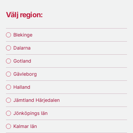
Välj region:
Blekinge
Dalarna
Gotland
Gävleborg
Halland
Jämtland Härjedalen
Jönköpings län
Kalmar län