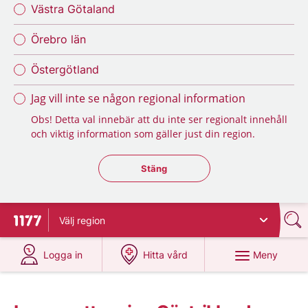
Västra Götaland
Örebro län
Östergötland
Jag vill inte se någon regional information
Obs! Detta val innebär att du inte ser regionalt innehåll
och viktig information som gäller just din region.
Stäng regionsväljaren
Stäng
Välj
region
Till startsidan för 1177
på 1177.se
på 1177.se
Meny
Logga in
Hitta vård