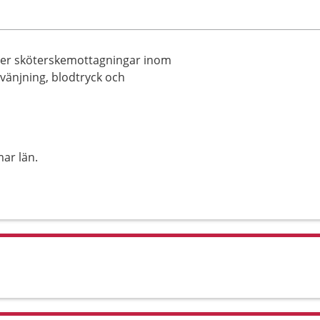
uder sköterskemottagningar inom
vvänjning, blodtryck och
ar län.