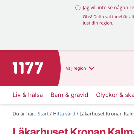
Jag vill inte se någon 
Obs! Detta val innebär att
just din region.
Till startsidan för 1177
Välj
region
Liv & hälsa
Barn & gravid
Olyckor & sk
Du är här:
Start
Hitta vård
Läkarhuset Kronan Kal
Läkarhuset Kronan Kalm