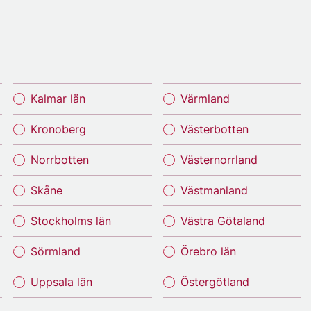
Kalmar län
Värmland
Kronoberg
Västerbotten
Norrbotten
Västernorrland
Skåne
Västmanland
Stockholms län
Västra Götaland
Sörmland
Örebro län
Uppsala län
Östergötland