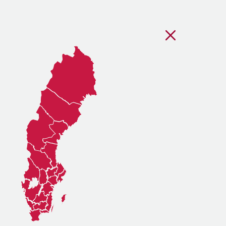
Stäng regionsvälj