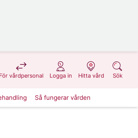
på 1177.se
på 1177.se
på 1177.se
på 1177.se
För vårdpersonal
Logga in
Hitta vård
Sök
ehandling
Så fungerar vården