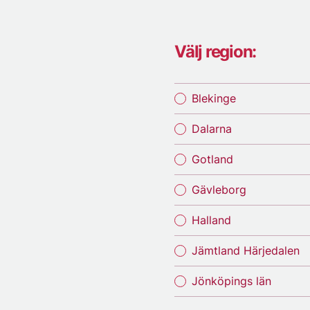
Välj region:
Blekinge
Dalarna
Gotland
Gävleborg
Halland
Jämtland Härjedalen
Jönköpings län