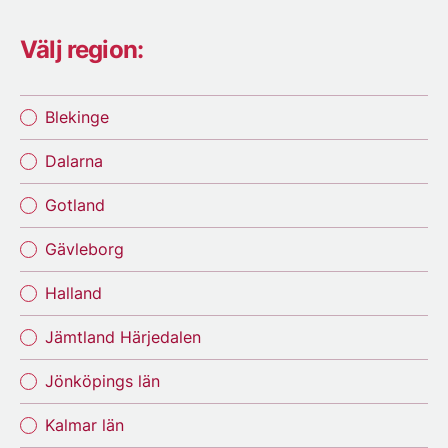
Välj region:
Blekinge
Dalarna
Gotland
Gävleborg
Halland
Jämtland Härjedalen
Jönköpings län
Kalmar län