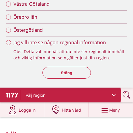
Västra Götaland
Örebro län
Östergötland
Jag vill inte se någon regional information
Obs! Detta val innebär att du inte ser regionalt innehåll
och viktig information som gäller just din region.
Stäng regionsväljaren
Stäng
Välj
region
Till startsidan för 1177
på 1177.se
på 1177.se
Meny
Logga in
Hitta vård