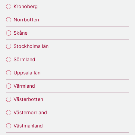
Kronoberg
Norrbotten
Skåne
Stockholms län
Sörmland
Uppsala län
Värmland
Västerbotten
Västernorrland
Västmanland