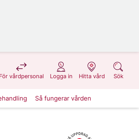
på 1177.se
på 1177.se
på 1177.se
på 1177.se
För vårdpersonal
Logga in
Hitta vård
Sök
ehandling
Så fungerar vården