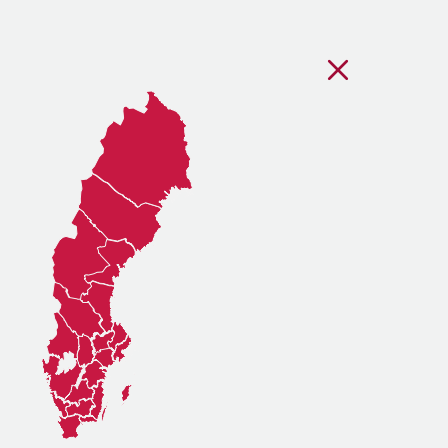
Stäng regionsvälj