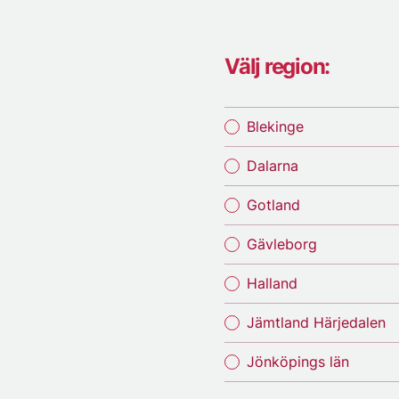
Välj region:
Blekinge
Dalarna
Gotland
Gävleborg
Halland
Jämtland Härjedalen
Jönköpings län