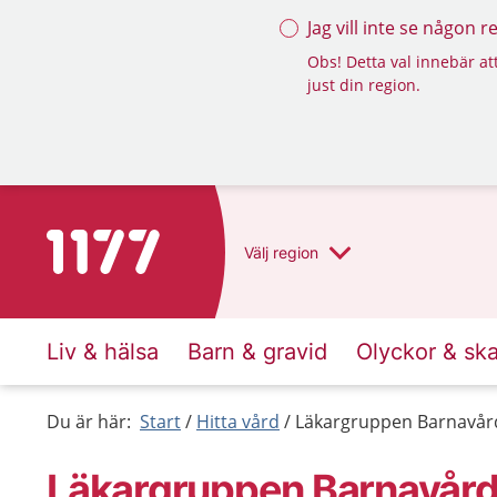
Jag vill inte se någon 
Obs! Detta val innebär att
just din region.
Till startsidan för 1177
Välj
region
Liv & hälsa
Barn & gravid
Olyckor & sk
Du är här:
Start
Hitta vård
Läkargruppen Barnavård
Läkargruppen Barnavårds