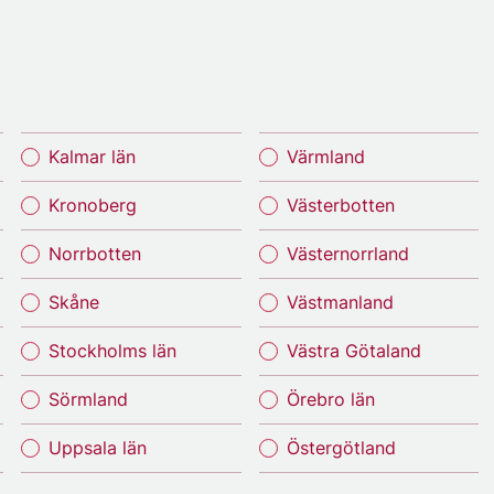
Kalmar län
Värmland
Kronoberg
Västerbotten
Norrbotten
Västernorrland
Skåne
Västmanland
Stockholms län
Västra Götaland
Sörmland
Örebro län
Uppsala län
Östergötland