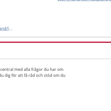
https://www.1177.se/vastmanland/lakargruppen-bvc
scentral med alla frågor du har om
du dig för att få råd och stöd om du