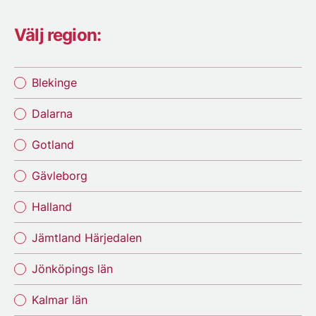
Välj region:
Blekinge
Dalarna
Gotland
Gävleborg
Halland
Jämtland Härjedalen
Jönköpings län
Kalmar län