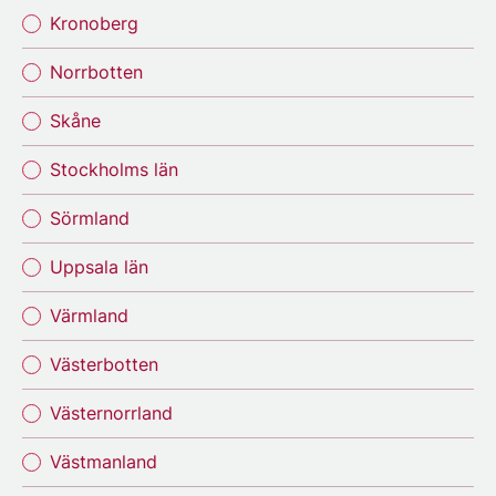
Kronoberg
Norrbotten
Skåne
Stockholms län
Sörmland
Uppsala län
Värmland
Västerbotten
Västernorrland
Västmanland