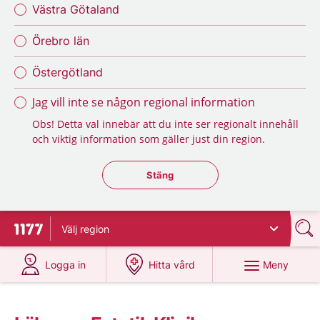
Västra Götaland
Örebro län
Östergötland
Jag vill inte se någon regional information
Obs! Detta val innebär att du inte ser regionalt innehåll
och viktig information som gäller just din region.
Stäng regionsväljaren
Stäng
Välj
region
Till startsidan för 1177
på 1177.se
på 1177.se
Meny
Logga in
Hitta vård