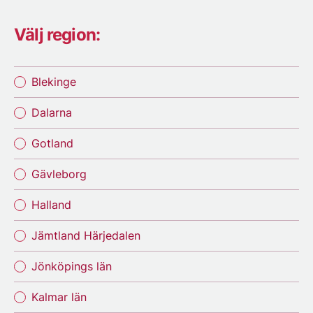
Välj region:
Blekinge
Dalarna
Gotland
Gävleborg
Halland
Jämtland Härjedalen
Jönköpings län
Kalmar län