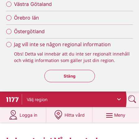
Västra Götaland
Örebro län
Östergötland
Jag vill inte se någon regional information
Obs! Detta val innebär att du inte ser regionalt innehåll
och viktig information som gäller just din region.
Stäng regionsväljaren
Stäng
Välj
region
Till startsidan för 1177
på 1177.se
på 1177.se
Meny
Logga in
Hitta vård