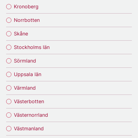
Kronoberg
Norrbotten
Skåne
Stockholms län
Sörmland
Uppsala län
Värmland
Västerbotten
Västernorrland
Västmanland