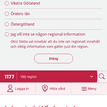
Västra Götaland
Örebro län
Östergötland
Jag vill inte se någon regional information
Obs! Detta val innebär att du inte ser regionalt innehåll
och viktig information som gäller just din region.
Stäng regionsväljaren
Stäng
Välj
region
Till startsidan för 1177
på 1177.se
på 1177.se
Meny
Logga in
Hitta vård