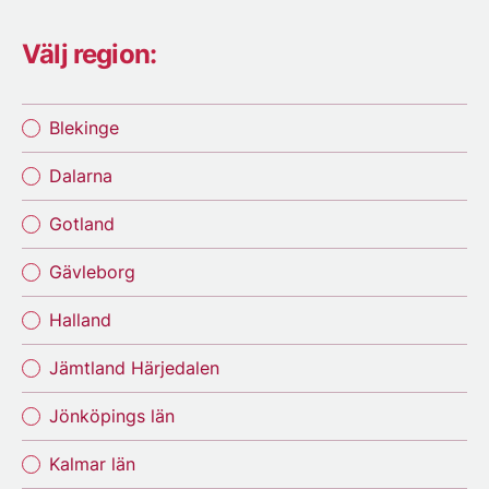
Välj region:
Blekinge
Dalarna
Gotland
Gävleborg
Halland
Jämtland Härjedalen
Jönköpings län
Kalmar län