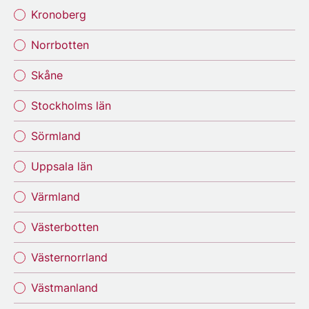
Kronoberg
Norrbotten
Skåne
Stockholms län
Sörmland
Uppsala län
Värmland
Västerbotten
Västernorrland
Västmanland