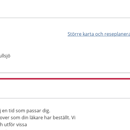
Större karta och reseplaner
llsjö
j en tid som passar dig.
over som din läkare har beställt. Vi
h utför vissa