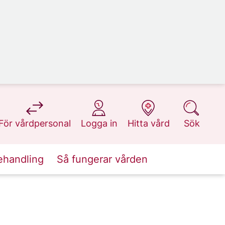
på 1177.se
på 1177.se
på 1177.se
på 1177.se
För vårdpersonal
Logga in
Hitta vård
Sök
ehandling
Så fungerar vården