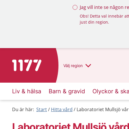
Jag vill inte se någon 
Obs! Detta val innebär att
just din region.
Till startsidan för 1177
Välj
region
Liv & hälsa
Barn & gravid
Olyckor & sk
Du är här:
Start
Hitta vård
Laboratoriet Mullsjö vå
Laboratoriet Mullsjö vår