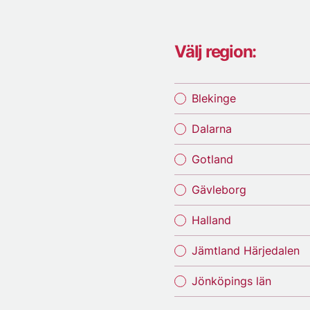
Välj region:
Blekinge
Dalarna
Gotland
Gävleborg
Halland
Jämtland Härjedalen
Jönköpings län