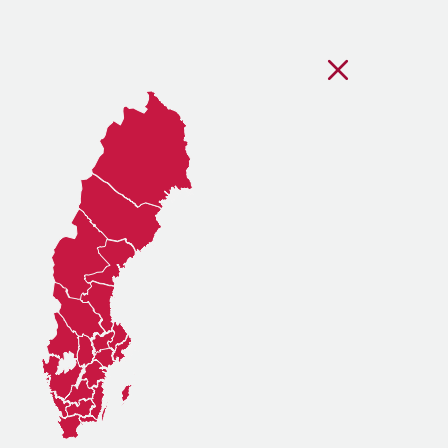
Stäng regionsvälj