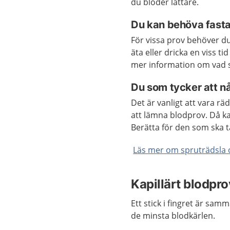
du blöder lättare.
Du kan behöva fasta
För vissa prov behöver du
äta eller dricka en viss t
mer information om vad s
Du som tycker att nå
Det är vanligt att vara rä
att lämna blodprov. Då kan
Berätta för den som ska t
Läs mer om spruträdsla 
Kapillärt blodprov
Ett stick i fingret är sam
de minsta blodkärlen.