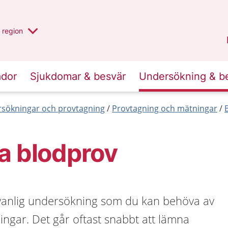
har valt region
en annan
region
Jönköpings län
.
ador
Sjukdomar & besvär
Undersökning & b
sökningar och provtagning
Provtagning och mätningar
a blodprov
 vanlig undersökning som du kan behöva av
ngar. Det går oftast snabbt att lämna