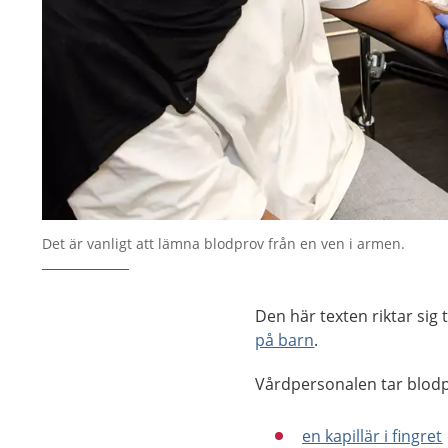
Det är vanligt att lämna blodprov från en ven i armen.
Den här texten riktar sig
på barn
.
Vårdpersonalen tar blodpr
en kapillär ­i fingret