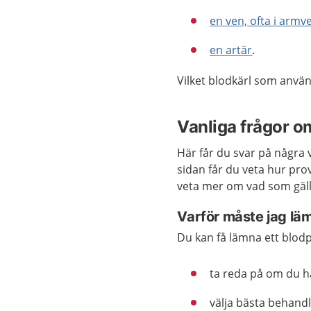
en ven, ofta i armv
en artär
.
Vilket blodkärl som anvä
Vanliga frågor o
Här får du svar på några 
sidan får du veta hur pr
veta mer om vad som gälle
Varför måste jag lä
Du kan få lämna ett blodpro
ta reda på om du h
välja bästa behandl