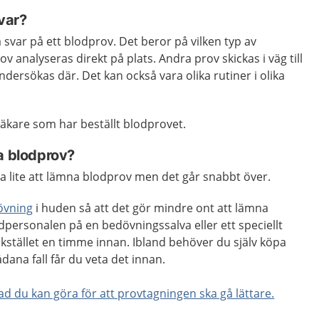
svar?
få svar på ett blodprov. Det beror på vilken typ av
ov analyseras direkt på plats. Andra prov skickas i väg till
ndersökas där. Det kan också vara olika rutiner i olika
läkare som har beställt blodprovet.
a blodprov?
a lite att lämna blodprov men det går snabbt över.
övning
i huden så att det gör mindre ont att lämna
dpersonalen på en bedövningssalva eller ett speciellt
kstället en timme innan. Ibland behöver du själv köpa
ådana fall får du veta det innan.
d du kan göra för att provtagningen ska gå lättare.