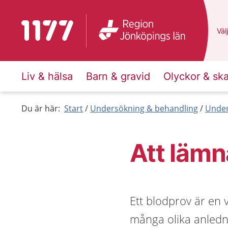
Till startsidan för 1177
Du 
Välj
Liv & hälsa
Barn & gravid
Olyckor & sk
Du är här:
Start
Undersökning & behandling
Under
Att lämn
Ett blodprov är en
många olika anledni