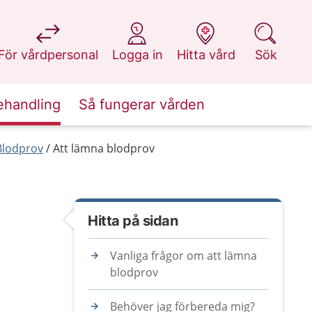
på 1177.se
på 1177.se
på 1177.se
på 1177.se
För vårdpersonal
Logga in
Hitta vård
Sök
ehandling
Så fungerar vården
Blodprov
Att lämna blodprov
Hitta på sidan
Vanliga frågor om att lämna
blodprov
Behöver jag förbereda mig?