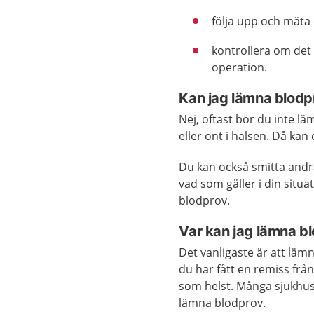
följa upp och mäta
kontrollera om det 
operation.
Kan jag lämna blodpr
Nej, oftast bör du inte l
eller ont i halsen. Då kan
Du kan också smitta andr
vad som gäller i din situ
blodprov.
Var kan jag lämna b
Det vanligaste är att läm
du har fått en remiss frå
som helst. Många sjukhus
lämna blodprov.