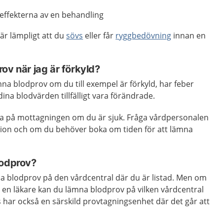
 effekterna av en behandling
är lämpligt att du
sövs
eller får
ryggbedövning
innan en
ov när jag är förkyld?
ämna blodprov om du till exempel är förkyld, har feber
 dina blodvärden tillfälligt vara förändrade.
a på mottagningen om du är sjuk. Fråga vårdpersonalen
ation och om du behöver boka om tiden för att lämna
lodprov?
na blodprov på den vårdcentral där du är listad. Men om
n en läkare kan du lämna blodprov på vilken vårdcentral
 har också en särskild provtagningsenhet där det går att