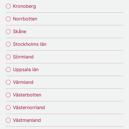
Kronoberg
Norrbotten
Skåne
Stockholms län
Sörmland
Uppsala län
Värmland
Västerbotten
Västernorrland
Västmanland