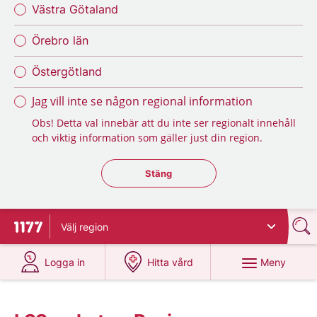
Västra Götaland
Örebro län
Östergötland
Jag vill inte se någon regional information
Obs! Detta val innebär att du inte ser regionalt innehåll
och viktig information som gäller just din region.
Stäng regionsväljaren
Stäng
Välj
region
Till startsidan för 1177
på 1177.se
på 1177.se
Meny
Logga in
Hitta vård