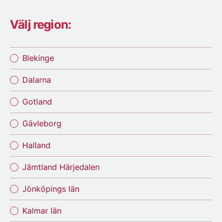
Välj region:
Blekinge
Dalarna
Gotland
Gävleborg
Halland
Jämtland Härjedalen
Jönköpings län
Kalmar län