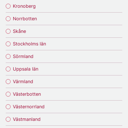
Kronoberg
Norrbotten
Skåne
Stockholms län
Sörmland
Uppsala län
Värmland
Västerbotten
Västernorrland
Västmanland