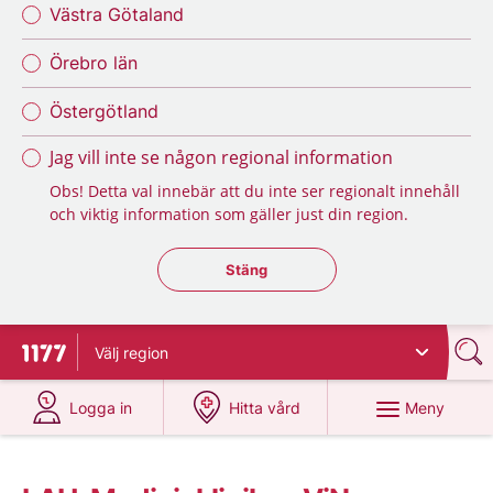
Västra Götaland
Örebro län
Östergötland
Jag vill inte se någon regional information
Obs! Detta val innebär att du inte ser regionalt innehåll
och viktig information som gäller just din region.
Stäng regionsväljaren
Stäng
Välj
region
Till startsidan för 1177
på 1177.se
på 1177.se
Meny
Logga in
Hitta vård