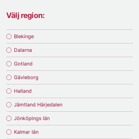
Välj region:
Blekinge
Dalarna
Gotland
Gävleborg
Halland
Jämtland Härjedalen
Jönköpings län
Kalmar län